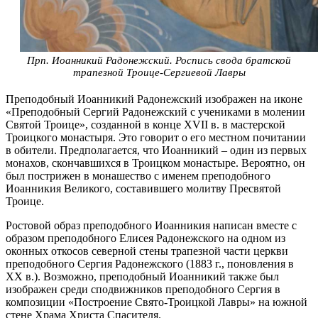
Прп. Иоанникий Радонежский. Роспись свода братской
трапезной Троице-Сергиевой Лавры
Преподобный Иоанникий Радонежский изображен на иконе
«Преподобный Сергий Радонежский с учениками в молении
Святой Троице», созданной в конце XVII в. в мастерской
Троицкого монастыря. Это говорит о его местном почитании
в обители. Предполагается, что Иоанникий – один из первых
монахов, скончавшихся в Троицком монастыре. Вероятно, он
был пострижен в монашество с именем преподобного
Иоанникия Великого, составившего молитву Пресвятой
Троице.
Ростовой образ преподобного Иоанникия написан вместе с
образом преподобного Елисея Радонежского на одном из
оконных откосов северной стены трапезной части церкви
преподобного Сергия Радонежского (1883 г., поновления в
XX в.). Возможно, преподобный Иоанникий также был
изображен среди сподвижников преподобного Сергия в
композиции «Построение Свято-Троицкой Лавры» на южной
стене Храма Христа Спасителя.