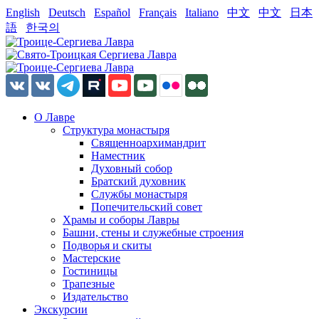
English
Deutsch
Español
Français
Italiano
中文
中文
日本
語
한국의
О Лавре
Структура монастыря
Священноархимандрит
Наместник
Духовный собор
Братский духовник
Службы монастыря
Попечительский совет
Храмы и соборы Лавры
Башни, стены и служебные строения
Подворья и скиты
Мастерские
Гостиницы
Трапезные
Издательство
Экскурсии