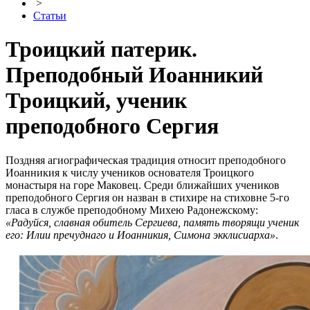
>
Статьи
Троицкий патерик.
Преподобный Иоанникий
Троицкий, ученик
преподобного Сергия
Поздняя агиографическая традиция относит преподобного
Иоанникия к числу учеников основателя Троицкого
монастыря на горе Маковец. Среди ближайших учеников
преподобного Сергия он назван в стихире на стиховне 5-го
гласа в службе преподобному Михею Радонежскому:
«Радуйся, славная обитель Сергиева, память творящи ученик
его: Илии пречуднаго и Иоанникия, Симона экклисиарха»
.