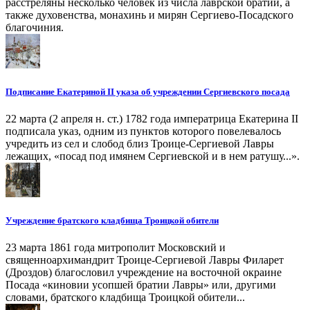
расстреляны несколько человек из числа лаврской братии, а
также духовенства, монахинь и мирян Сергиево-Посадского
благочиния.
Подписание Екатериной II указа об учреждении Сергиевского посада
22 марта (2 апреля н. ст.) 1782 года императрица Екатерина II
подписала указ, одним из пунктов которого повелевалось
учредить из сел и слобод близ Троице-Сергиевой Лавры
лежащих, «посад под имянем Сергиевской и в нем ратушу...».
Учреждение братского кладбища Троицкой обители
23 марта 1861 года митрополит Московский и
священноархимандрит Троице-Сергиевой Лавры Филарет
(Дроздов) благословил учреждение на восточной окраине
Посада «киновии усопшей братии Лавры» или, другими
словами, братского кладбища Троицкой обители...