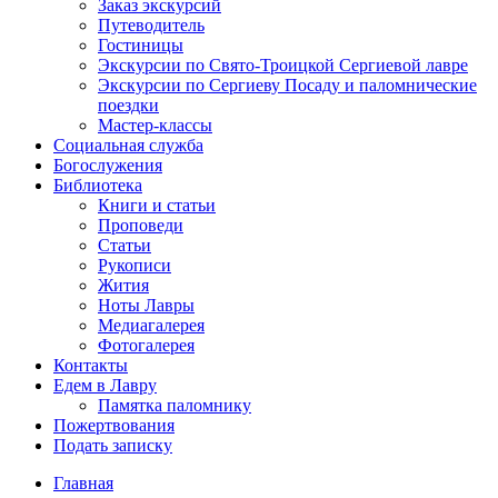
Заказ экскурсий
Путеводитель
Гостиницы
Экскурсии по Свято-Троицкой Сергиевой лавре
Экскурсии по Сергиеву Посаду и паломнические
поездки
Мастер-классы
Социальная служба
Богослужения
Библиотека
Книги и статьи
Проповеди
Статьи
Рукописи
Жития
Ноты Лавры
Медиагалерея
Фотогалерея
Контакты
Едем в Лавру
Памятка паломнику
Пожертвования
Подать записку
Главная