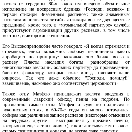
распев (с середины 80-х годов им введено обязательное
исполнение на воскресных бдениях «Господи, воззвах» и
первой стихиры Знаменным распевом; также Знаменным
распевом исполняется литийная стихира во все двунадесятые
праздники); кроме того, в «музыкальной партитуре» службы
присутствуют гармонизации других распевов, в том числе
местных, и авторские сочинения.
Его Высокопреподобие часто говорил: «Я всегда стремился и
стремлюсь, елико возможно, любому песнопению давать
апробацию по принципу: насколько оно ближе всего к
распеву. Пласты наследия богаты, разнообразны: от
одноголосных мелодий, больших партитур до произведений,
близких фольклору, которые тоже иногда пленяют наши
клиросы. Так что даже обычное "Господи, помилуй"
взвешиваешь, насколько оно соответствует церковности».
Также отцу Матфею принадлежит заслуга введения в
современный лаврский обиход пения на подобен. По
признанию самого отца Матфея и судя по подписям в
рукописных нотах, в 60-70-е годы он много потрудился,
собирая как различные записи распевов (некоторые отыскивая
на чердаках, другие – выспрашивая у прежних певчих,
которых он еще застал в живых), так и записывая сам с голоса
старых священников и монахов, не всегда даже лаврских.