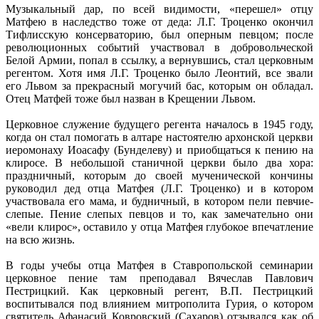
Музыкальный дар, по всей видимости, «перешел» отцу
Матфею в наследство тоже от деда: Л.Г. Троценко окончил
Тифлисскую консерваторию, был оперным певцом; после
революционных событий участвовал в добровольческой
Белой Армии, попал в ссылку, а вернувшись, стал церковным
регентом. Хотя имя Л.Г. Троценко было Леонтий, все звали
его Львом за прекрасный могучий бас, которым он обладал.
Отец Матфей тоже был назван в Крещении Львом.
Церковное служение будущего регента началось в 1945 году,
когда он стал помогать в алтаре настоятелю архонской церкви
иеромонаху Иоасафу (Бунделеву) и приобщаться к пению на
клиросе. В небольшой станичной церкви было два хора:
праздничный, которым до своей мученической кончины
руководил дед отца Матфея (Л.Г. Троценко) и в котором
участвовала его мама, и будничный, в котором пели певчие-
слепые. Пение слепых певцов и то, как замечательно они
«вели клирос», оставило у отца Матфея глубокое впечатление
на всю жизнь.
В годы учебы отца Матфея в Ставропольской семинарии
церковное пение там преподавал Вячеслав Павлович
Пестрицкий. Как церковный регент, В.П. Пестрицкий
воспитывался под влиянием митрополита Гурия, о котором
святитель Афанасий Ковровский (Сахаров) отзывался как об