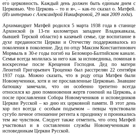
его церковность. Каждый день должен быть единым днем с
Церковью. Что Церковь – то и я», – как-то сказал о. Матфей.
(
Из интервью с Александрой Никифоровой, 29 мая 2009 года
).
Архимандрит Матфей родился 5 марта 1938 года в станице
Архонской (в 13-ти километрах западнее Владикавказа,
бывшей Терской области) в казачьей семье, где воспитание в
духе преданности Церкви и Отечеству поддерживалось из
поколения в поколение. Дед по отцу Максим Константинович
Мормыль в 30-е годы погиб на Беломоро-Балтийском канале.
Семья всегда молилась за него как за исповедника, поминая в
воскресенье после Крещения Господня. Дед по матери
Леонтий Григорьевич Троценко был расстрелян 22 сентября
1937 года. Можно сказать, что в роду отца Матфея были
Новомученики, хотя и не прославленные Церковью. Знавшие
батюшку замечали, что он особенно трепетно всегда
относился ко дню поминовения жертв гонений на Церковь, а
после прославления Собора Новомучеников и исповедников
Церкви Русской – ко дню их церковной памяти. В этот день
хор пел всегда с особым подъемом – певцы чувствовали
сугубо личное отношение регента к празднику и проникались
тем же чувством. Следует также отметить, что отец Матфей
участвовал и в составлении службы Новомученикам и
исповедникам Церкви Русской.