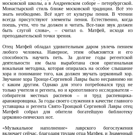
московской школы, а в Андреевском соборе – петербургской.
Монастырский стиль ближе московской традиции. Всё это
знать необходимо. Всё идет от культуры пения. В чтении
всегда присутствуют элементы пения. Естественно, когда
поешь, учти, что ты должен и читать. Все-таки звук должен
быть слугой слова», – считал о. Матфей, исходя из
преподавательской точки зрения.
Отец Матфей обладал удивительным даром увлечь пением
любого человека. Наверное, этим объясняется и его
способность научить петь. За долгие годы регентской
деятельности им была выработана своя оригинальная
вокальная методика, которая опиралась на особое слышание
хора и понимание того, как должен звучать церковный хор.
Звучание хора Троице-Сергиевой Лавры было несравнимо ни
с каким другим. Однако для этого потребовался труд не
только учителя и регента, но и кропотливого исследователя –
собирателя местных распевов – и труд распевщика-
аранжировщика. За годы своего служения в качестве главного
уставщика и регента Свято-Троицкой Сергиевой Лавры отец
Матфей собрал для обители богатейшую библиотеку
церковно-певческих нот.
«Музыкальное наполнение» лаврского богослужения
включает сейчас, благодаря трудам отца Матфея, и Знаменный