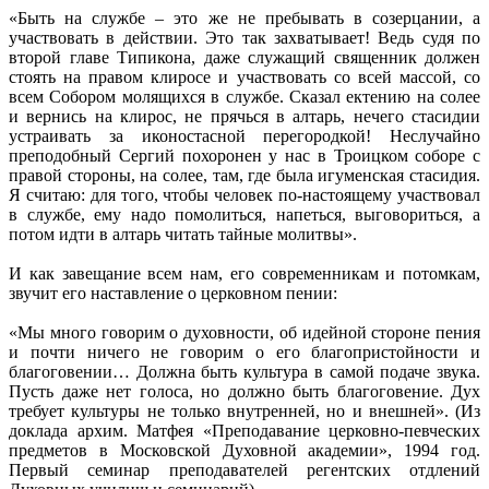
«Быть на службе – это же не пребывать в созерцании, а
участвовать в действии. Это так захватывает! Ведь судя по
второй главе Типикона, даже служащий священник должен
стоять на правом клиросе и участвовать со всей массой, со
всем Собором молящихся в службе. Сказал ектению на солее
и вернись на клирос, не прячься в алтарь, нечего стасидии
устраивать за иконостасной перегородкой! Неслучайно
преподобный Сергий похоронен у нас в Троицком соборе с
правой стороны, на солее, там, где была игуменская стасидия.
Я считаю: для того, чтобы человек по-настоящему участвовал
в службе, ему надо помолиться, напеться, выговориться, а
потом идти в алтарь читать тайные молитвы».
И как завещание всем нам, его современникам и потомкам,
звучит его наставление о церковном пении:
«Мы много говорим о духовности, об идейной стороне пения
и почти ничего не говорим о его благопристойности и
благоговении… Должна быть культура в самой подаче звука.
Пусть даже нет голоса, но должно быть благоговение. Дух
требует культуры не только внутренней, но и внешней». (Из
доклада архим. Матфея «Преподавание церковно-певческих
предметов в Московской Духовной академии», 1994 год.
Первый семинар преподавателей регентских отдлений