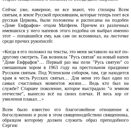
Сейчас уже, наверное, не все знают, что стихиры Всем
святым, в земле Русской просиявшим, которые теперь поет вся
русская Церковь, были положены и расписаны на подобен
«Доме Евфрафов» отцом Матфеем. Причем из различных
имевшихся у него напевов этого подобна он выбрал именно
этот – попавшийся ему, как сам он вспоминал, на листочке
среди прочих рукописей:
«Когда я его положил на тексты, это меня заставило на всё по-
другому смотреть. Так возникла "Русь святая" на новый напев
"Доме Евфрафов"… Первый раз мы пели "Русь святую" со
смешанным хором в 1963 году на престольном празднике
Русским святым. Под Успенским собором, там, где находится
храм в честь Русских святых… Для меня это был один из
самых счастливых моментов жизни… Ведь кто был на
службе? Старшее поколение, которое выстрадало "о земном
отечестве", вынесло всё на своих плечах. И весь хор от
умиления плакал…»
Всем было известно его благоговейное отношение к
богослужению и роли в этом священнодействии священника,
образцом которому должен служить образ преподобного
Сергия: