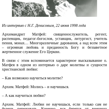
Из интервью с Н.Г. Денисовым, 22 июня 1998 года
Архимандрит Матфей: священнослужитель, регент,
распевщик, педагог-богослов, уставщик, литургист, учитель
пения, монах… Многоразличные дарования, а над всем этим
– огромная любовь и преданность Богу и беззаветное
жертвенное служение Его Церкви.
В связи с этим вспоминается характерное высказывание о.
Матфея в одном из интервью о даре молитвы и сущности
христианской любви:
– Как возможно научиться молитве?
Архим. Матфей: Молись – и научишься.
– А как научиться любви?
Архим. Матфей: Любви не научишься, если только сам не
будешь переживать. Конечно, все берется от внешних