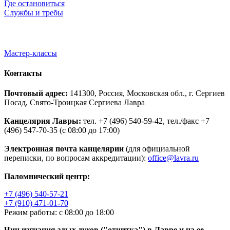
Где остановиться
Службы и требы
Мастер-классы
Контакты
Почтовый адрес:
141300, Россия, Московская обл., г. Сергиев
Посад, Свято-Троицкая Сергиева Лавра
Канцелярия Лавры:
тел. +7 (496) 540-59-42, тел./факс +7
(496) 547-70-35 (с 08:00 до 17:00)
Электронная почта канцелярии
(для официальной
переписки, по вопросам аккредитации):
office@lavra.ru
Паломнический центр:
+7 (496) 540-57-21
+7 (910) 471-01-70
Режим работы: с 08:00 до 18:00
Чин изгнания злых духов ("отчитка") в Лавре и на ее