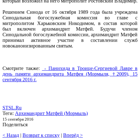
который возложил на него митрополит Ростовский Владимир.
Решением Синода от 16 октября 1989 года была учреждена
Синодальная богослужебная комиссия во главе с
митрополитом Харьковским Никодимом, в состав которой
был включен архимандрит Матфей. Будучи членом
Синодальной богослужебной комиссии, архимандрит Матфей
принимал активное участие в составлении служб
новоканонизированным святым.
Смотрите также:
- Панихида в Троице-Сергиевой Лавре в
день памяти архимандрита Матфея (Мормыля, †2009), 15
сентября 2016 г.
STSL.Ru
Теги:
Архимандрит Матфей (Мормыль)
15 сентября 2016
Поделиться
< Назад
|
Возврат к списку
|
Вперёд >