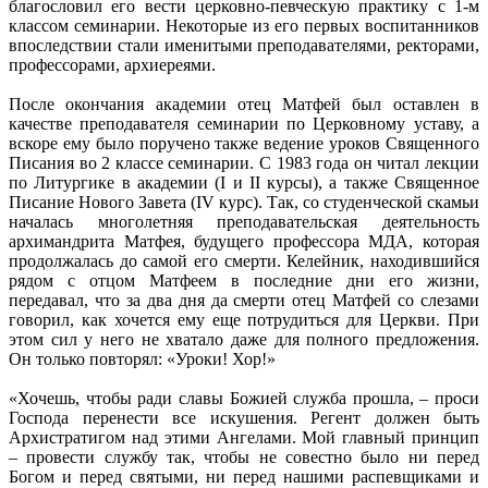
благословил его вести церковно-певческую практику с 1-м
классом семинарии. Некоторые из его первых воспитанников
впоследствии стали именитыми преподавателями, ректорами,
профессорами, архиереями.
После окончания академии отец Матфей был оставлен в
качестве преподавателя семинарии по Церковному уставу, а
вскоре ему было поручено также ведение уроков Священного
Писания во 2 классе семинарии. С 1983 года он читал лекции
по Литургике в академии (I и II курсы), а также Священное
Писание Нового Завета (IV курс). Так, со студенческой скамьи
началась многолетняя преподавательская деятельность
архимандрита Матфея, будущего профессора МДА, которая
продолжалась до самой его смерти. Келейник, находившийся
рядом с отцом Матфеем в последние дни его жизни,
передавал, что за два дня да смерти отец Матфей со слезами
говорил, как хочется ему еще потрудиться для Церкви. При
этом сил у него не хватало даже для полного предложения.
Он только повторял: «Уроки! Хор!»
«Хочешь, чтобы ради славы Божией служба прошла, – проси
Господа перенести все искушения. Регент должен быть
Архистратигом над этими Ангелами. Мой главный принцип
– провести службу так, чтобы не совестно было ни перед
Богом и перед святыми, ни перед нашими распевщиками и