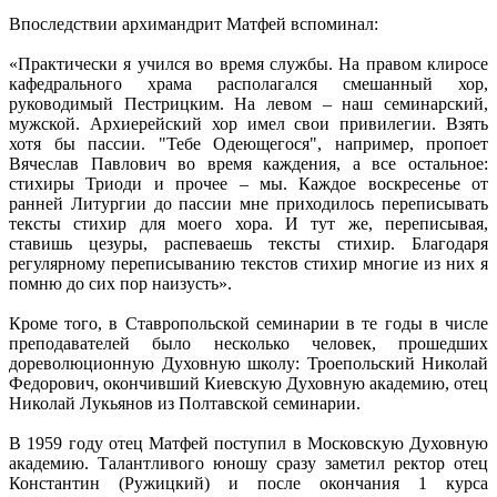
Впоследствии архимандрит Матфей вспоминал:
«Практически я учился во время службы. На правом клиросе
кафедрального храма располагался смешанный хор,
руководимый Пестрицким. На левом – наш семинарский,
мужской. Архиерейский хор имел свои привилегии. Взять
хотя бы пассии. "Тебе Одеющегося", например, пропоет
Вячеслав Павлович во время каждения, а все остальное:
стихиры Триоди и прочее – мы. Каждое воскресенье от
ранней Литургии до пассии мне приходилось переписывать
тексты стихир для моего хора. И тут же, переписывая,
ставишь цезуры, распеваешь тексты стихир. Благодаря
регулярному переписыванию текстов стихир многие из них я
помню до сих пор наизусть».
Кроме того, в Ставропольской семинарии в те годы в числе
преподавателей было несколько человек, прошедших
дореволюционную Духовную школу: Троепольский Николай
Федорович, окончивший Киевскую Духовную академию, отец
Николай Лукьянов из Полтавской семинарии.
В 1959 году отец Матфей поступил в Московскую Духовную
академию. Талантливого юношу сразу заметил ректор отец
Константин (Ружицкий) и после окончания 1 курса