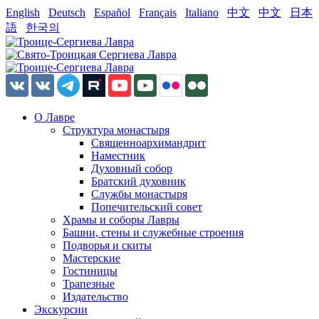
English
Deutsch
Español
Français
Italiano
中文
中文
日本
語
한국의
О Лавре
Структура монастыря
Священноархимандрит
Наместник
Духовный собор
Братский духовник
Службы монастыря
Попечительский совет
Храмы и соборы Лавры
Башни, стены и служебные строения
Подворья и скиты
Мастерские
Гостиницы
Трапезные
Издательство
Экскурсии