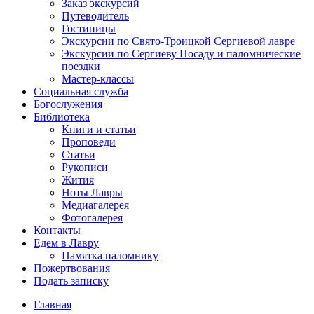
Заказ экскурсий
Путеводитель
Гостиницы
Экскурсии по Свято-Троицкой Сергиевой лавре
Экскурсии по Сергиеву Посаду и паломнические
поездки
Мастер-классы
Социальная служба
Богослужения
Библиотека
Книги и статьи
Проповеди
Статьи
Рукописи
Жития
Ноты Лавры
Медиагалерея
Фотогалерея
Контакты
Едем в Лавру
Памятка паломнику
Пожертвования
Подать записку
Главная