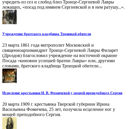
учредить из сел и слобод близ Троице-Сергиевой Лавры
лежащих, «посад под имянем Сергиевской и в нем ратушу...».
Учреждение братского кладбища Троицкой обители
23 марта 1861 года митрополит Московский и
священноархимандрит Троице-Сергиевой Лавры Филарет
(Дроздов) благословил учреждение на восточной окраине
Посада «киновии усопшей братии Лавры» или, другими
словами, братского кладбища Троицкой обители...
Исцеление крестьянки И. В. Фомичевой у мощей преподобного Сергия
20 марта 1909 г. крестьянка Тверской губернии Ирина
Васильевна Фомичева, 25 лет, получила исцеление ног у
мощей преподобного Сергия.