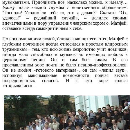
музыкантами. Приблизить все, насколько можно, к идеалу…
Ухожу после каждой службы с молитвенным обращением:
"Господи! Угодно ли тебе то, что я делаю?" Сказать: "Ох,
удалось!" – редчайший случай», – делился своими
впечатлениями в пору управления лаврским хором о. Матфей,
оставаясь всегда самокритичным к себе.
По воспоминаниям людей, близко знавших его, отец Матфей с
глубоким почтением всегда относился к простым клиросным
труженикам – тем, кто всю жизнь безропотно учит новичков,
иногда мало способных к музыке, но имеющих любовь к
церковному пению. Он и сам был таким. В его
прославленном хоре почти не было певцов-профессионалов.
Он не любил «готового материала», он сам «лепил звук»,
используя максимальные возможности подчас весьма
посредственных голосов. И в его хоре голоса
«открывались»…