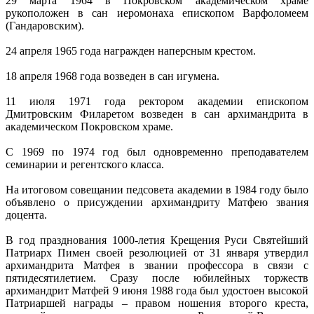
29 марта 1964 в Покровском академическом храме
рукоположен в сан иеромонаха епископом Варфоломеем
(Гандаровским).
24 апреля 1965 года награжден наперсным крестом.
18 апреля 1968 года возведен в сан игумена.
11 июля 1971 года ректором академии епископом
Дмитровским Филаретом возведен в сан архимандрита в
академическом Покровском храме.
С 1969 по 1974 год был одновременно преподавателем
семинарии и регентского класса.
На итоговом совещании педсовета академии в 1984 году было
объявлено о присуждении архимандриту Матфею звания
доцента.
В год празднования 1000-летия Крещения Руси Святейший
Патриарх Пимен своей резолюцией от 31 января утвердил
архимандрита Матфея в звании профессора в связи с
пятидесятилетием. Сразу после юбилейных торжеств
архимандрит Матфей 9 июня 1988 года был удостоен высокой
Патриаршей награды – правом ношения второго креста,