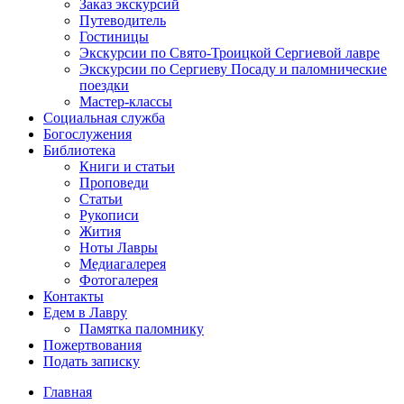
Заказ экскурсий
Путеводитель
Гостиницы
Экскурсии по Свято-Троицкой Сергиевой лавре
Экскурсии по Сергиеву Посаду и паломнические
поездки
Мастер-классы
Социальная служба
Богослужения
Библиотека
Книги и статьи
Проповеди
Статьи
Рукописи
Жития
Ноты Лавры
Медиагалерея
Фотогалерея
Контакты
Едем в Лавру
Памятка паломнику
Пожертвования
Подать записку
Главная