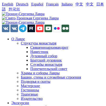
English
Deutsch
Español
Français
Italiano
中文
中文
日本
語
한국의
О Лавре
Структура монастыря
Священноархимандрит
Наместник
Духовный собор
Братский духовник
Службы монастыря
Попечительский совет
Храмы и соборы Лавры
Башни, стены и служебные строения
Подворья и скиты
Мастерские
Гостиницы
Трапезные
Издательство
Экскурсии