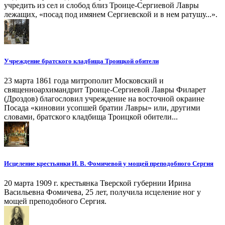
учредить из сел и слобод близ Троице-Сергиевой Лавры
лежащих, «посад под имянем Сергиевской и в нем ратушу...».
Учреждение братского кладбища Троицкой обители
23 марта 1861 года митрополит Московский и
священноархимандрит Троице-Сергиевой Лавры Филарет
(Дроздов) благословил учреждение на восточной окраине
Посада «киновии усопшей братии Лавры» или, другими
словами, братского кладбища Троицкой обители...
Исцеление крестьянки И. В. Фомичевой у мощей преподобного Сергия
20 марта 1909 г. крестьянка Тверской губернии Ирина
Васильевна Фомичева, 25 лет, получила исцеление ног у
мощей преподобного Сергия.