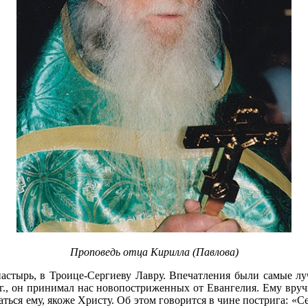
Проповедь отца Кирилла (Павлова)
астырь, в Троице-Сергиеву Лавру. Впечатления были самые лу
1 г., он принимал нас новопостриженных от Евангелия. Ему вру
аться ему, якоже Христу. Об этом говорится в чине пострига: «С