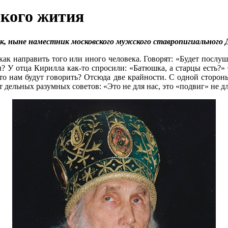
ского жития
ик, ныне наместник московского мужского ставропигиального
как направить того или иного человека. Говорят: «Будет послушн
 У отца Кирилла как-то спросили: «Батюшка, а старцы есть?» О
что нам будут говорить? Отсюда две крайности. С одной стороны
 дельных разумных советов: «Это не для нас, это «подвиг» не д