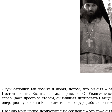
Люди батюшку так помнят и любят, потому что он был – са
Постоянно читал Евангелие. Такая привычка. Он Евангелие все
слово, даже просто за столом, он начинал цитировать Свящ
операционную очки и Евангелие и, пока хирург работал, он то
Правило монашеское неопустительно соблюдал – это тоже был