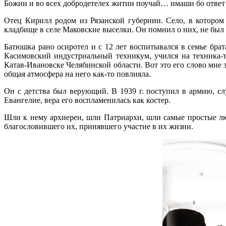
Божии и во всех добродетелех житии поучай… имаши бо ответ
Отец Кирилл родом из Рязанской губернии. Cело, в котором
кладбище в селе Маковские выселки. Он помнил о них, не был
Батюшка рано осиротел и с 12 лет воспитывался в семье брат
Касимовский индустриальный техникум, учился на техника-т
Катав-Ивановске Челябинской области. Вот это его слово мне 
общая атмосфера на него как-то повлияла.
Он с детства был верующий. В 1939 г. поступил в армию, с
Евангелие, вера его воспламенилась как костер.
Шли к нему архиереи, шли Патриархи, шли самые простые лю
благословившего их, принявшего участие в их жизни.