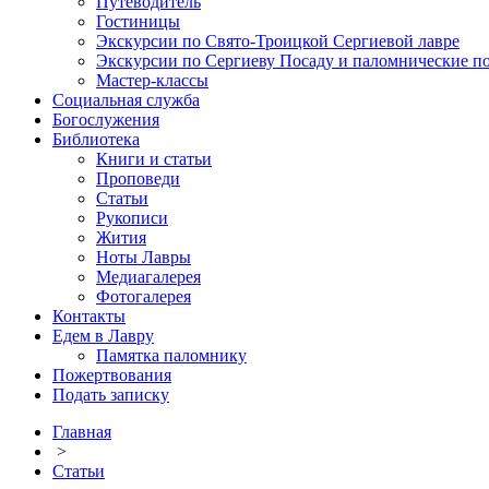
Путеводитель
Гостиницы
Экскурсии по Свято-Троицкой Сергиевой лавре
Экскурсии по Сергиеву Посаду и паломнические п
Мастер-классы
Социальная служба
Богослужения
Библиотека
Книги и статьи
Проповеди
Статьи
Рукописи
Жития
Ноты Лавры
Медиагалерея
Фотогалерея
Контакты
Едем в Лавру
Памятка паломнику
Пожертвования
Подать записку
Главная
>
Статьи