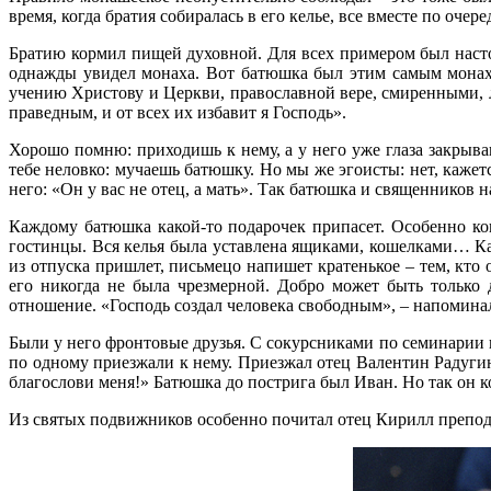
время, когда братия собиралась в его келье, все вместе по оч
Братию кормил пищей духовной. Для всех примером был настоя
однажды увидел монаха. Вот батюшка был этим самым монах
учению Христову и Церкви, православной вере, смиренными, л
праведным, и от всех их избавит я Господь».
Хорошо помню: приходишь к нему, а у него уже глаза закрыва
тебе неловко: мучаешь батюшку. Но мы же эгоисты: нет, кажет
него: «Он у вас не отец, а мать». Так батюшка и священников 
Каждому батюшка какой-то подарочек припасет. Особенно ког
гостинцы. Вся келья была уставлена ящиками, кошелками… Каж
из отпуска пришлет, письмецо напишет кратенькое – тем, кто 
его никогда не была чрезмерной. Добро может быть только 
отношение. «Господь создал человека свободным», – напоминал 
Были у него фронтовые друзья. С сокурсниками по семинарии и 
по одному приезжали к нему. Приезжал отец Валентин Радугин 
благослови меня!» Батюшка до пострига был Иван. Но так он к
Из святых подвижников особенно почитал отец Кирилл препод