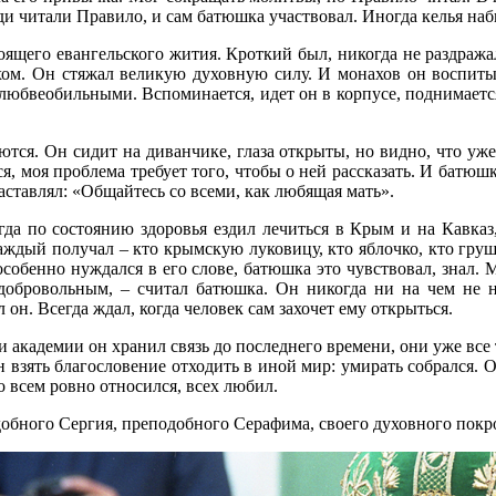
ереди читали Правило, и сам батюшка участвовал. Иногда келья на
щего евангельского жития. Кроткий был, никогда не раздражалс
ом. Он стяжал великую духовную силу. И монахов он воспиты
юбвеобильными. Вспоминается, идет он в корпусе, поднимается
ются. Он сидит на диванчике, глаза открыты, но видно, что уже
ся, моя проблема требует того, чтобы о ней рассказать. И батюш
наставлял: «Общайтесь со всеми, как любящая мать».
да по состоянию здоровья ездил лечиться в Крым и на Кавказ,
дый получал – кто крымскую луковицу, кто яблочко, кто грушу
особенно нуждался в его слове, батюшка это чувствовал, знал. 
добровольным, – считал батюшка. Он никогда ни на чем не на
он. Всегда ждал, когда человек сам захочет ему открыться.
академии он хранил связь до последнего времени, они уже все т
взять благословение отходить в иной мир: умирать собрался. О
о всем ровно относился, всех любил.
обного Сергия, преподобного Серафима, своего духовного покр