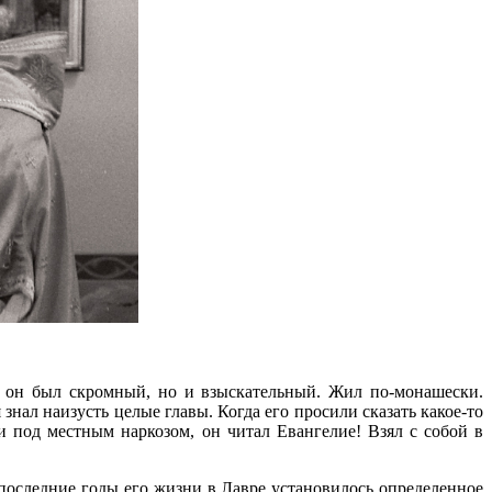
у он был скромный, но и взыскательный. Жил по-монашески.
нал наизусть целые главы. Когда его просили сказать какое-то
 под местным наркозом, он читал Евангелие! Взял с собой в
последние годы его жизни в Лавре установилось определенное