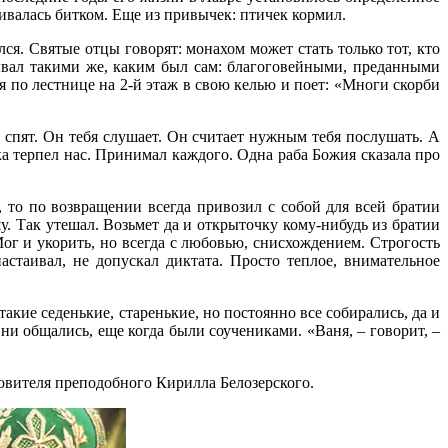
бивалась битком. Еще из привычек: птичек кормил.
я. Святые отцы говорят: монахом может стать только тот, кто
вал такими же, каким был сам: благоговейными, преданными
 по лестнице на 2-й этаж в свою келью и поет: «Многи скорби
 спят. Он тебя слушает. Он считает нужным тебя послушать. А
ка терпел нас. Принимал каждого. Одна раба Божия сказала про
 то по возвращении всегда привозил с собой для всей братии
. Так утешал. Возьмет да и открыточку кому-нибудь из братии
Мог и укорить, но всегда с любовью, снисхождением. Строгость
стаивал, не допускал диктата. Просто теплое, внимательное
акие седенькие, старенькие, но постоянно все собирались, да и
ни общались, еще когда были соучениками. «Ваня, – говорит, –
овителя преподобного Кирилла Белозерского.