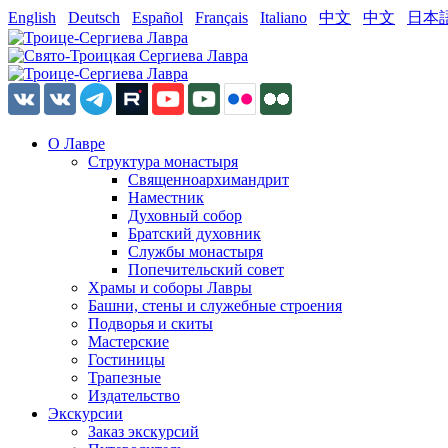
English
Deutsch
Español
Français
Italiano
中文
中文
日本
О Лавре
Структура монастыря
Священноархимандрит
Наместник
Духовный собор
Братский духовник
Службы монастыря
Попечительский совет
Храмы и соборы Лавры
Башни, стены и служебные строения
Подворья и скиты
Мастерские
Гостиницы
Трапезные
Издательство
Экскурсии
Заказ экскурсий