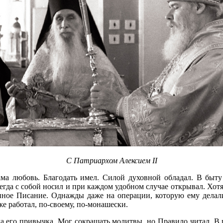
С Патриархом Алексием II
ма любовь. Благодать имел. Силой духовной обладал. В быт
гда с собой носил и при каждом удобном случае открывал. Хотя з
енное Писание. Однажды даже на операции, которую ему делали
же работал, по-своему, по-монашески.
а его привычка. Мог сокращать молитвы, но Правило читал. В 