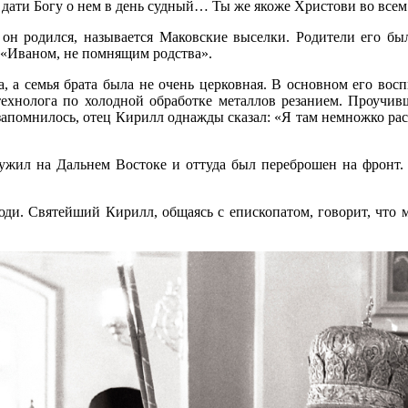
 дати Богу о нем в день судный… Ты же якоже Христови во все
 он родился, называется Маковские выселки. Родители его бы
 «Иваном, не помнящим родства».
а, а семья брата была не очень церковная. В основном его восп
ехнолога по холодной обработке металлов резанием. Проучивш
запомнилось, отец Кирилл однажды сказал: «Я там немножко рас
лужил на Дальнем Востоке и оттуда был переброшен на фронт.
ди. Святейший Кирилл, общаясь с епископатом, говорит, что м