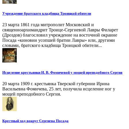
Учреждение братского кладбища Троицкой обители
23 марта 1861 года митрополит Московский и
священноархимандрит Троице-Сергиевой Лавры Филарет
(Дроздов) благословил учреждение на восточной окраине
Посада «киновии усопшей братии Лавры» или, другими
словами, братского кладбища Троицкой обители...
Исцеление крестьянки И. В. Фомичевой у мощей преподобного Сергия
20 марта 1909 г. крестьянка Тверской губернии Ирина
Васильевна Фомичева, 25 лет, получила исцеление ног у
мощей преподобного Сергия.
Крестный ход вокруг Сергиева Посада