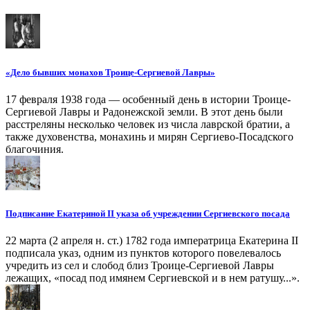
«Дело бывших монахов Троице-Сергиевой Лавры»
17 февраля 1938 года — особенный день в истории Троице-
Сергиевой Лавры и Радонежской земли. В этот день были
расстреляны несколько человек из числа лаврской братии, а
также духовенства, монахинь и мирян Сергиево-Посадского
благочиния.
Подписание Екатериной II указа об учреждении Сергиевского посада
22 марта (2 апреля н. ст.) 1782 года императрица Екатерина II
подписала указ, одним из пунктов которого повелевалось
учредить из сел и слобод близ Троице-Сергиевой Лавры
лежащих, «посад под имянем Сергиевской и в нем ратушу...».