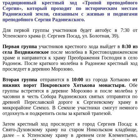
традиционный крестный ход «Тропой преподобного
Сергия», который проходит по историческим местам
Радонежской земли, связанным с жизнью и подвигами
преподобного Сергия Радонежского.
Для первой группы участников будет автобус в 7:30 от
Успенского храма (г. Сергиев Посад, ул. Болотная, 39).
Первая группа
участников крестного хода выйдет в
8:30 из
села Воздвиженское
после молебна в Крестовоздвиженском
храме и направится к храму Преображения Господня в село
Радонеж. После краткого молебна в Радонеже крестный ход
проследует в деревню Морозово.
Вторая группа
отправится в
10:00
из города Хотьково
от
нижних ворот Покровского Хотькова монастыря.
Обе
группы встретятся в деревне Морозово и после молебна у
часовни в честь Собора Радонежских святых отправятся по
древней Переславской дороге к Сергиевскому храму в
микрорайоне Семхоз. В Семхозе участники смогут немного
отдохнуть и подкрепить силы за краткой трапезой.
Затем крестный ход проследует в город Сергиев Посад: к
Свято-Духовскому храму на старом Никольском кладбище,
далее – к Успенскому храму в древнем селе Клементьево,