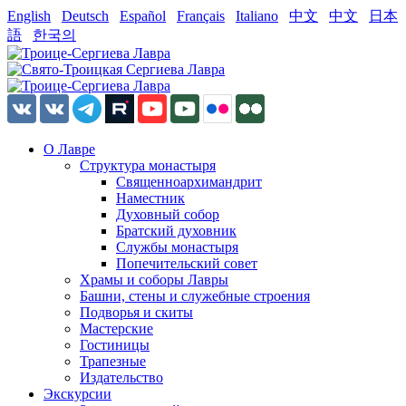
English
Deutsch
Español
Français
Italiano
中文
中文
日本
語
한국의
О Лавре
Структура монастыря
Священноархимандрит
Наместник
Духовный собор
Братский духовник
Службы монастыря
Попечительский совет
Храмы и соборы Лавры
Башни, стены и служебные строения
Подворья и скиты
Мастерские
Гостиницы
Трапезные
Издательство
Экскурсии