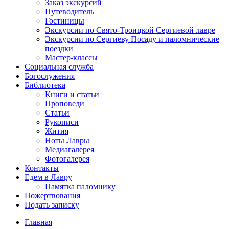
Заказ экскурсий
Путеводитель
Гостиницы
Экскурсии по Свято-Троицкой Сергиевой лавре
Экскурсии по Сергиеву Посаду и паломнические
поездки
Мастер-классы
Социальная служба
Богослужения
Библиотека
Книги и статьи
Проповеди
Статьи
Рукописи
Жития
Ноты Лавры
Медиагалерея
Фотогалерея
Контакты
Едем в Лавру
Памятка паломнику
Пожертвования
Подать записку
Главная