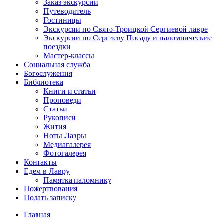
Заказ экскурсий
Путеводитель
Гостиницы
Экскурсии по Свято-Троицкой Сергиевой лавре
Экскурсии по Сергиеву Посаду и паломнические
поездки
Мастер-классы
Социальная служба
Богослужения
Библиотека
Книги и статьи
Проповеди
Статьи
Рукописи
Жития
Ноты Лавры
Медиагалерея
Фотогалерея
Контакты
Едем в Лавру
Памятка паломнику
Пожертвования
Подать записку
Главная