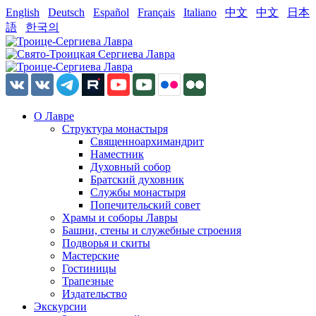
English
Deutsch
Español
Français
Italiano
中文
中文
日本
語
한국의
О Лавре
Структура монастыря
Священноархимандрит
Наместник
Духовный собор
Братский духовник
Службы монастыря
Попечительский совет
Храмы и соборы Лавры
Башни, стены и служебные строения
Подворья и скиты
Мастерские
Гостиницы
Трапезные
Издательство
Экскурсии