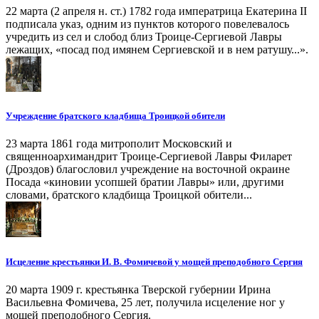
22 марта (2 апреля н. ст.) 1782 года императрица Екатерина II
подписала указ, одним из пунктов которого повелевалось
учредить из сел и слобод близ Троице-Сергиевой Лавры
лежащих, «посад под имянем Сергиевской и в нем ратушу...».
Учреждение братского кладбища Троицкой обители
23 марта 1861 года митрополит Московский и
священноархимандрит Троице-Сергиевой Лавры Филарет
(Дроздов) благословил учреждение на восточной окраине
Посада «киновии усопшей братии Лавры» или, другими
словами, братского кладбища Троицкой обители...
Исцеление крестьянки И. В. Фомичевой у мощей преподобного Сергия
20 марта 1909 г. крестьянка Тверской губернии Ирина
Васильевна Фомичева, 25 лет, получила исцеление ног у
мощей преподобного Сергия.