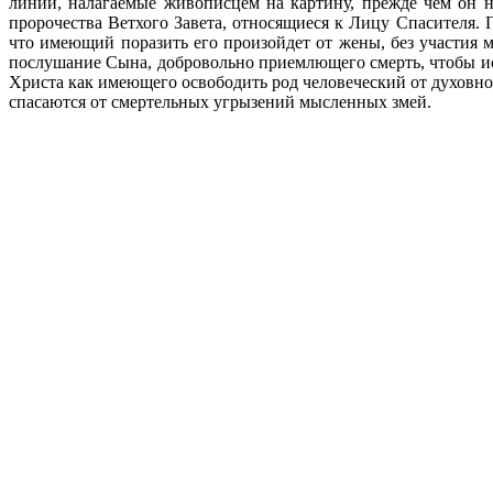
линии, налагаемые живописцем на картину, прежде чем он н
пророчества Ветхого Завета, относящиеся к Лицу Спасителя. П
что имеющий поразить его произойдет от жены, без участия 
послушание Сына, добровольно приемлющего смерть, чтобы исп
Христа как имеющего освободить род человеческий от духовно
спасаются от смертельных угрызений мысленных змей.