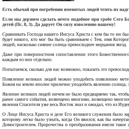
Есть обычай при погребении именитых людей чтить их надгр
Если мы дерзнем сделать нечто подобное при гробе Сего 
детей (Пс. 8, 3). Да дарует Он силу изволению нашему!
Сравнивать Господа нашего Иисуса Христа с кем бы то ни был
будет никого, кто мог бы быть сравниваем с Тем, имя Которо
людей, насколько сияние солнца превосходнее мерцания звезд.
Даже при поверхностном сопоставлении этого Божественного
каждым из них отдельно.
Попытаемся, сколько для нас возможно, показать это превос­ход
Появление великих людей можно уподобить появлению метео
Божия на землю вполне прилично уподобить явлению солнца, за
Явление великих людей ничем не было предваряемо так, чтоб
ранее самого события, возвещено многими, возвещено многооб
явления Спасителя уже весь Восток знал и ожидал, что из Иуд
О Лице Иисуса Христа и деле Его великого служения было за
которому легко было узнать, когда Он явился; как бы начер
Домостроителем. Пророчества и преобразования имели такое