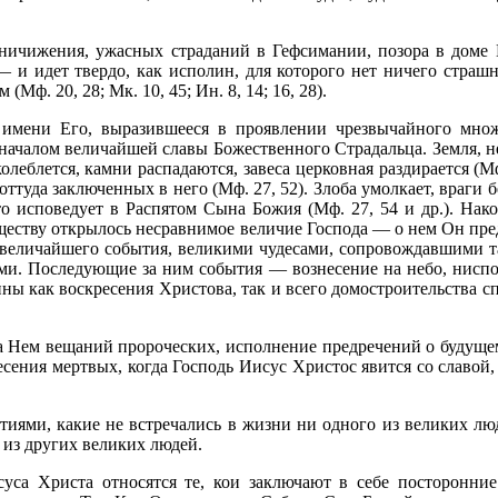
ничи­жения, ужасных страданий в Гефсимании, позора в доме К
 и идет твердо, как испо­лин, для которого нет ничего страшн
Мф. 20, 28; Мк. 10, 45; Ин. 8, 14; 16, 28).
мени Его, выразившееся в проявлении чрезвычайного множес
началом величайшей славы Божественного Страдальца. Земля, не
олеблется, камни распадаются, завеса церков­ная раздирается (Мф
оттуда заключенных в него (Мф. 27, 52). Злоба умолкает, враги 
то исповедует в Распятом Сына Божия (Мф. 27, 54 и др.). Нак
еству открылось несравнимое величие Господа — о нем Он предвоз
величайшего события, великими чудесами, сопро­вождавшими та
и. Последующие за ним события — вознесение на небо, ниспос
ины как воскресения Христова, так и всего домостроительства с
на Нем вещаний пророческих, исполнение предречений о будущем
сения мертвых, когда Господь Иисус Христос явится со славой,
я­ми, какие не встречались в жизни ни одного из великих люд
 из других великих людей.
са Христа относятся те, кои заключают в себе посторонние