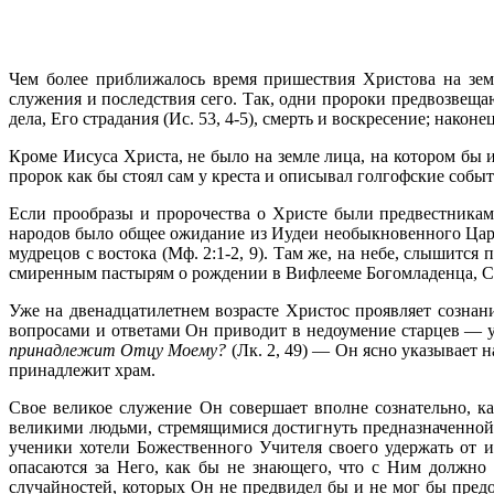
Чем более приближалось время пришествия Христова на зем
служения и последствия сего. Так, одни пророки предвозвещают
дела, Его страдания (Ис. 53, 4-5), смерть и вос­кресение; након
Кроме Иисуса Христа, не было на земле лица, на котором бы 
пророк как бы стоял сам у креста и описывал голгофские событ
Если прообразы и пророчества о Христе были предвестниками
народов было общее ожидание из Иудеи необыкновенного Царя
мудрецов с востока (Мф. 2:1-2, 9). Там же, на небе, слышитс
смиренным пастырям о рождении в Вифлееме Богомладенца, Спа
Уже на двенадцатилетнем возрасте Христос проявляет сознан
вопросами и ответами Он приводит в недоумение старцев — уч
принадлежит Отцу Моему?
(Лк. 2, 49) — Он ясно указывает
принадлежит храм.
Свое великое служение Он совершает вполне сознательно, ка
великими людьми, стремящимися достигнуть предназначенной 
ученики хотели Божественного Учителя своего удержать от и
опасаются за Него, как бы не знающего, что с Ним должно 
случайностей, которых Он не предвидел бы и не мог бы предот