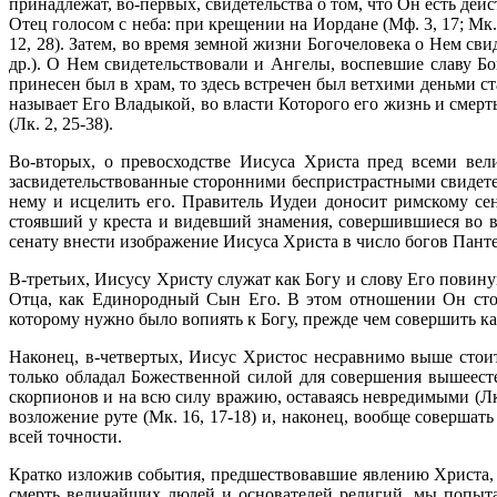
принадлежат, во-первых, свидетельства о том, что Он есть де
Отец голосом с неба: при крещении на Иордане (Мф. 3, 17; Мк. 1
12, 28). Затем, во время земной жизни Богочело­века о Нем с
др.). О Нем свидетельствовали и Ангелы, воспевшие славу Бо
принесен был в храм, то здесь встречен был ветхими деньми
называет Его Владыкой, во власти Которого его жизнь и смер
(Лк. 2, 25-38).
Во-вторых, о превосходстве Иисуса Христа пред всеми вел
засвидетельствованные сторонними беспристрастными свидетел
нему и исцелить его. Правитель Иудеи доносит римскому се
стоявший у креста и видевший знамения, совершившиеся во вр
сенату внести изображение Иисуса Христа в число богов Пант
В-третьих, Иисусу Христу служат как Богу и слову Его повин
Отца, как Едино­родный Сын Его. В этом отношении Он сто
которому нужно было вопиять к Богу, прежде чем совершить к
Наконец, в-четвертых, Иисус Христос несравнимо выше стоит
только обладал Божест­венной силой для совершения вышеесте
скорпионов и на всю силу вражию, оставаясь невредимыми (Лк.
возложение руте (Мк. 16, 17-18) и, наконец, вообще совершат
всей точности.
Кратко изложив события, предшествовавшие явлению Христа, 
смерть вели­чайших людей и основателей религий, мы попыт