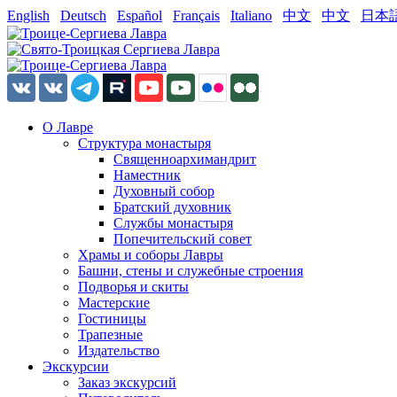
English
Deutsch
Español
Français
Italiano
中文
中文
日本
О Лавре
Структура монастыря
Священноархимандрит
Наместник
Духовный собор
Братский духовник
Службы монастыря
Попечительский совет
Храмы и соборы Лавры
Башни, стены и служебные строения
Подворья и скиты
Мастерские
Гостиницы
Трапезные
Издательство
Экскурсии
Заказ экскурсий