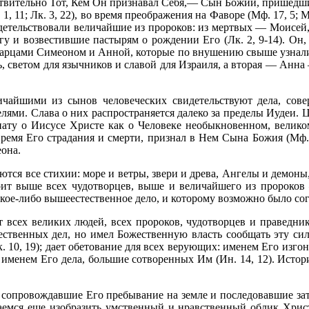
йствительно Тот, Кем Он призна­вал Себя,— Сын Божий, пришедши
, 11; Лк. 3, 22), во время преображения на Фаворе (Мф. 17, 5; М
видетельствовали величайшие из пророков: из мертвых — Моисей, 
гу и возвестившие пастырям о рождении Его (Лк. 2, 9-14). Он,
 старцами Симеоном и Анной, которые по внушению свыше узна
ть, светом для язычников и славой для Израиля, а вторая — Ан
ичай­шими из сынов человеческих свидетельствуют дела, со
ями. Слава о них распростра­няется далеко за пределы Иудеи. Ц
нату о Иисусе Христе как о Человеке необыкновен­ном, велико
емя Его страдания и смерти, признал в Нем Сына Божия (Мф. 27
еона.
уются все стихии: море и ветры, звери и древа, Ангелы и демон
ит выше всех чудотворцев, выше и величайшего из пророков
акое-либо вышеестественное дело, и которому воз­можно было с
 всех великих людей, всех пророков, чудотворцев и праведник
ственных дел, но имел Божест­венную власть сообщать эту сил
 10, 19); дает обетование для всех верующих: именем Его изго
ь именем Его дела, большие сотворенных Им (Ин. 14, 12). Исто
сопровождавшие Его пребывание на земле и последовавшие зате
аемся еще изобразить умственный и нравственный облик Хрис