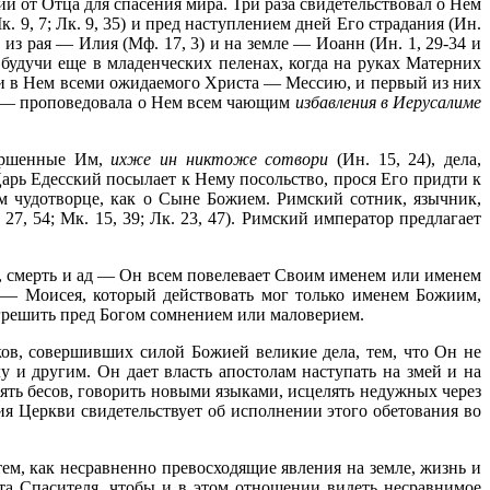
й от Отца для спасения мира. Три раза свидетельствовал о Нем
к. 9, 7; Лк. 9, 35) и пред наступлением дней Его страдания (Ин.
из рая — Илия (Мф. 17, 3) и на земле — Иоанн (Ин. 1, 29-34 и
 будучи еще в младенческих пеленах, когда на руках Матерних
ли в Нем всеми ожидаемого Христа — Мессию, и первый из них
на — проповедовала о Нем всем чающим
избавления в Иерусалиме
вершенные Им,
ихже ин никтоже сотвори
(Ин. 15, 24), дела,
арь Едесский посылает к Нему посольство, прося Его придти к
м чудотворце, как о Сыне Божием. Римский сотник, язычник,
, 54; Мк. 15, 39; Лк. 23, 47). Римский император предлагает
ы, смерть и ад — Он всем повелевает Своим именем или именем
 — Моисея, который действовать мог только именем Божиим,
огрешить пред Богом сомнением или маловерием.
ов, совершив­ших силой Божией великие дела, тем, что Он не
у и другим. Он дает власть апостолам наступать на змей и на
нять бесов, говорить новыми языками, исцелять недужных через
рия Церкви свидетельствует об исполнении этого обетования во
м, как несравненно превосходящие явления на земле, жизнь и
та Спасителя, чтобы и в этом отношении видеть несравнимое