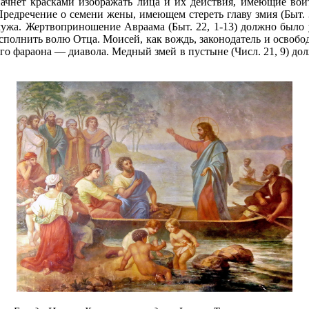
ачнет красками изображать лица и их действия, имею­щие вой
редречение о семени жены, имеющем стереть главу змия (Быт. 3, 
мужа. Жертвоприноше­ние Авраама (Быт. 22, 1-13) должно было 
олнить волю Отца. Моисей, как вождь, законодатель и освободи
го фараона — диавола. Медный змей в пустыне (Числ. 21, 9) д