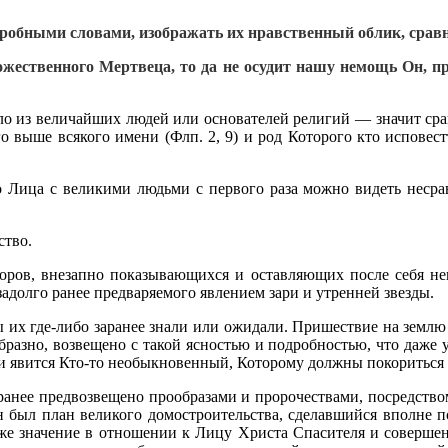
об­ными словами, изображать их нравственный облик, сравни
Божест­венного Мертвеца, то да не осудит нашу немощь Он,
о из величайших людей или основателей религий — значит сравн
го выше всякого имени (Флп. 2, 9) и род Которого кто исповест
 Лица с великими людьми с первого раза можно видеть несрав
ство.
ров, внезапно показывающихся и оставляющих после себя не
долго ранее предва­ряемого явлением зари и утренней звезды.
ы их где-либо заранее знали или ожидали. Пришествие на землю
разно, возвещено с такой ясностью и подробностью, что даже у
еи явится Кто-то необыкновенный, Которому должны покориться 
ранее предвозвещено прообразами и пророчествами, посредство
тан был план великого домостроительства, сделавшийся вполне 
 же значение в отношении к Лицу Христа Спасителя и совершен