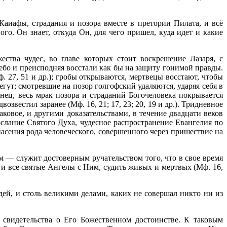
аиафы, страдания и позора вместе в претории Пилата, и всё
ого. Он знает, откуда Он, для чего пришел, куда идет и какие
тва чудес, во главе которых стоит воскрешение Лазаря, с
бо и преисподняя восстали как бы на защиту гонимой правды.
. 27, 51 и др.); гробы открываются, мертвецы вос­стают, чтобы
бегут; смотревшие на позор голгофский удаляются, ударяя себя в
онец, весь мрак позора и страданий Богочеловека покрывается
вестил заранее (Мф. 16, 21; 17, 23; 20, 19 и др.). Тридневное
ковое, и другими доказательствами, в течение двадцати веков
ла­ние Святого Духа, чудесное распространение Евангелия по
пасения рода человеческого, совершенного через пришествие на
 — служит достоверным ручательством того, что в свое время
 и все святые Ангелы с Ним, судить живых и мертвых (Мф. 16,
ей, и столь великими делами, каких не совершал никто ни из
 свидетельства о Его Божественном достоинстве. К таковым