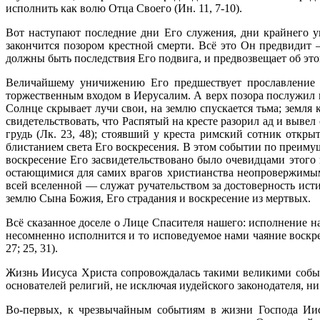
исполнить как волю Отца Своего (Ин. 11, 7-10).
Вот наступают последние дни Его служения, дни крайнего у
закончится позо­ром крестной смерти. Всё это Он предвидит —
должны быть последствия Его подвига, и предвозвещает об этом (
Величайшему уничижению Его предшествует прославление и
торжественным входом в Иерусалим. А верх позора послужил 
Солнце скрывает лучи свои, на землю спускается тьма; земля к
свидетельствовать, что Распятый на кресте разорил ад и вывел 
грудь (Лк. 23, 48); стоявший у креста римский сотник откры
блистанием света Его вос­кресения. В этом событии по преимущ
воскресение Его засвидетельствовано было очевидцами этого 
остающимися для самих врагов христианства неопровержи­мым
всей вселен­ной — служат ручательством за достоверность ист
землю Сына Божия, Его страдания и воскресение из мертвых.
Всё сказанное доселе о Лице Спасителя нашего: исполнение 
несомненно исполнится и то исповедуемое нами чаяние воскре
27; 25, 31).
Жизнь Иисуса Христа сопровождалась такими великими событи
основателей религий, не исключая иудейского законодателя, ни
Во-первых, к чрезвычайным событиям в жизни Господа Иису