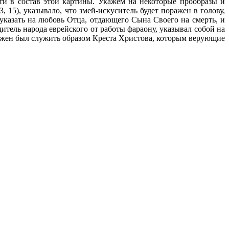
ти в состав этой картины. Укажем на некоторые прообразы и
15), ука­зывало, что змей-искуситель будет поражен в голову,
указать на любовь Отца, отдающего Сына Своего на смерть, и
тель народа еврейского от работы фараону, указывал собой на
олжен был служить образом Креста Христова, которым верующие