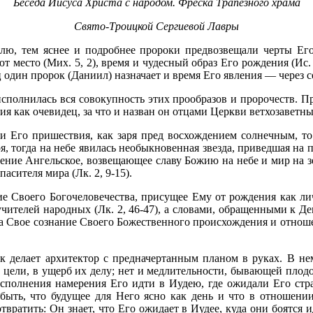
Беседа Иисуса Христа с народом. Фреска Трапезного храма
Свято-Троицкой Сергиевой Лавры
лю, тем яснее и подробнее пророки предвозвещали черты Ег
 место (Мих. 5, 2), время и чудес­ный образ Его рождения (Ис.
ец один пророк (Даниил) назначает и время Его явле­ния — через се
испол­нилась вся совокупность этих прообразов и пророчеств. П
ия как очевидец, за что и назван он отцами Церкви ветхозаветн
 Его пришествия, как заря пред восхождением солнечным, то 
, тогда на небе явилась необыкновенная звезда, приведшая на
я пение Ангельское, возвещающее славу Божию на небе и мир на
сителя мира (Лк. 2, 9-15).
ие Своего Богочеловечества, присущее Ему от рождения как л
ителей народных (Лк. 2, 46-47), а словами, обращенными к Де
 на Свое сознание Своего Божествен­ного происхождения и отнош
к делает архитектор с предначертанным планом в руках. В нем
цели, в ущерб их делу; нет и медлительности, бывающей плодо
сполнения намерения Его идти в Иудею, где ожи­дали Его стр
быть, что будущее для Него ясно как день и что в отношении
вратить: Он знает, что Его ожидает в Иудее, куда они боятся ид