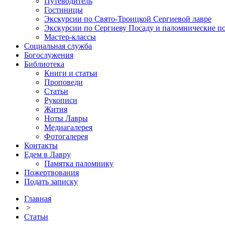
Путеводитель
Гостиницы
Экскурсии по Свято-Троицкой Сергиевой лавре
Экскурсии по Сергиеву Посаду и паломнические п
Мастер-классы
Социальная служба
Богослужения
Библиотека
Книги и статьи
Проповеди
Статьи
Рукописи
Жития
Ноты Лавры
Медиагалерея
Фотогалерея
Контакты
Едем в Лавру
Памятка паломнику
Пожертвования
Подать записку
Главная
>
Статьи