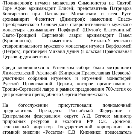
(Поликарпов); игумен монастыря Симонопетра на Святой
Горе Афон архимандрит Елисей; представитель Патриарха
Болгарского при Патриархе Московском и всея Руси
архимандрит Феоктист (Димитров); наместник Спасо-
Преображенского Соловецкого ставропигиального мужского
монастыря архимандрит Порфирий (Шутов); благочинный
Свято-Троицкой Сергиевой лавры архимандрит Павел
(Кривоногов); наместник Николо-Угрешского
ставропигиального мужского монастыря игумен Варфоломей
(Петров); протоиерей Михаил Дудич (Польская Православная
Церковь); духовенство.
Среди молившихся в Успенском соборе были митрополит
Лимассольский Афанасий (Кипрская Православная Церковь),
участники собрания игуменов и игумений монастырей
Русской Православной Церкви, которое организовано в
Троице-Сергиевой лавре в рамках празднования 700-летия со
дня рождения преподобного Сергия Радонежского.
На богослужении присутствовали: полномочный
представитель Президента Российской Федерации в
Центральном федеральном округе А.Д. Беглов; министр
природных ресурсов и экологии РФ С.Е. Донской;
генеральный директор Государственной корпорации по
атомной энергии «Росатом» С.В. Кириенко; председатель