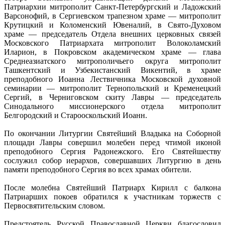
Патриархии митрополит Санкт-Петербургский и Ладожский
Варсонофий, в Сергиевском трапезном храме — митрополит
Крутицкий и Коломенский Ювеналий, в Свято-Духовом
храме — председатель Отдела внешних церковных связей
Московского Патриархата митрополит Волоколамский
Иларион, в Покровском академическом храме — глава
Среднеазиатского митрополичьего округа митрополит
Ташкентский и Узбекистанский Викентий, в храме
преподобного Иоанна Лествичника Московской духовной
семинарии — митрополит Тернопольский и Кременецкий
Сергий, в Черниговском скиту Лавры — председатель
Синодального миссионерского отдела митрополит
Белгородский и Старооскольский Иоанн.
По окончании Литургии Святейший Владыка на Соборной
площади Лавры совершил молебен перед чтимой иконой
преподобного Сергия Радонежского. Его Святейшеству
сослужил собор иерархов, совершавших Литургию в день
памяти преподобного Сергия во всех храмах обители.
После молебна Святейший Патриарх Кирилл с балкона
Патриарших покоев обратился к участникам торжеств с
Первосвятительским словом.
Предстоятель Русской Православной Церкви благословил