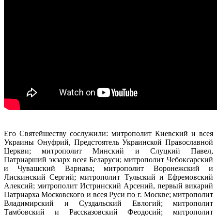
Его Святейшеству сослужили: митрополит Киевский и всея
Украины Онуфрий, Предстоятель Украинской Православной
Церкви; митрополит Минский и Слуцкий Павел,
Патриарший экзарх всея Беларуси; митрополит Чебоксарский
и Чувашский Варнава; митрополит Воронежский и
Лискинский Сергий; митрополит Тульский и Ефремовский
Алексий; митрополит Истринский Арсений, первый викарий
Патриарха Московского и всея Руси по г. Москве; митрополит
Владимирский и Суздальский Евлогий; митрополит
Тамбовский и Рассказовский Феодосий; митрополит