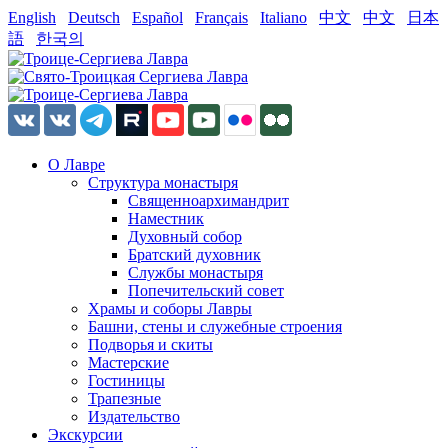
English
Deutsch
Español
Français
Italiano
中文
中文
日本
語
한국의
О Лавре
Структура монастыря
Священноархимандрит
Наместник
Духовный собор
Братский духовник
Службы монастыря
Попечительский совет
Храмы и соборы Лавры
Башни, стены и служебные строения
Подворья и скиты
Мастерские
Гостиницы
Трапезные
Издательство
Экскурсии