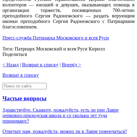
волонтеров — юношей и девушек, оказывающих помощь в
организации торжеств, посвященных 700-летию
преподобного Сергия Радонежского — раздать верующим
иконки преподобного Сергия Радонежского с Патриаршим
благословением.
Пресс-служба Патриарха Московского и всея Руси
Теги: Патриарх Московский и всея Руси Кирилл
Поделиться
< Назад
|
Возврат к списку
|
Вперёд >
Возврат к списку
Частые вопросы
Здравствуйте. Скажите, пожалуйста, есть ли при Лавре
церковно-приходская школа и со скольки лет туда
принимают?
Ответьте нам, пожалуйста, можно ли в Лавре повенчаться?