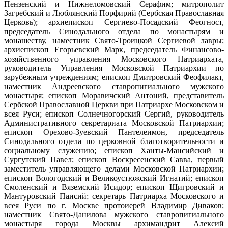
Пензенский и Нижнеломовский Серафим; митрополит
Загребский и Люблянский Порфирий (Сербская Православная
Церковь); архиепископ Сергиево-Посадский Феогност,
председатель Синодального отдела по монастырям и
монашеству, наместник Свято-Троицкой Сергиевой лавры;
архиепископ Егорьевский Марк, председатель Финансово-
хозяйственного управления Московского Патриархата,
руководитель Управления Московской Патриархии по
зарубежным учреждениям; епископ Дмитровский Феофилакт,
наместник Андреевского ставропигиального мужского
монастыря; епископ Моравичский Антоний, представитель
Сербской Православной Церкви при Патриархе Московском и
всея Руси; епископ Солнечногорский Сергий, руководитель
Административного секретариата Московской Патриархии;
епископ Орехово-Зуевский Пантелеимон, председатель
Синодального отдела по церковной благотворительности и
социальному служению; епископ Ханты-Мансийский и
Сургутский Павел; епископ Воскресенский Савва, первый
заместитель управляющего делами Московской Патриархии;
епископ Вологодский и Великоустюжский Игнатий; епископ
Смоленский и Вяземский Исидор; епископ Щигровский и
Мантуровский Паисий; секретарь Патриарха Московского и
всея Руси по г. Москве протоиерей Владимир Диваков;
наместник Свято-Данилова мужского ставропигиального
монастыря города Москвы архимандрит Алексий