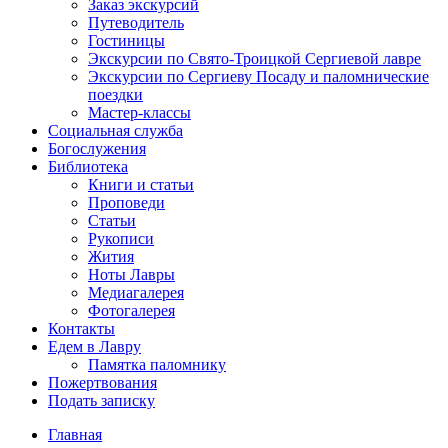
Заказ экскурсий
Путеводитель
Гостиницы
Экскурсии по Свято-Троицкой Сергиевой лавре
Экскурсии по Сергиеву Посаду и паломнические
поездки
Мастер-классы
Социальная служба
Богослужения
Библиотека
Книги и статьи
Проповеди
Статьи
Рукописи
Жития
Ноты Лавры
Медиагалерея
Фотогалерея
Контакты
Едем в Лавру
Памятка паломнику
Пожертвования
Подать записку
Главная