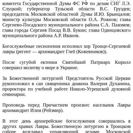
комитета Государственной Думы ФС РФ по делам СНГ Л.Э.
Слуцкий; губернатор Тульской области В.С. Груздев;
председатель Московской областной Думы И.Ю. Брынцалов;
министр культуры Московской области О.А. Рожнов; глава
Сергиево-Посадского муниципального района С.А. Пахомов;
глава города Сергиев Посад В.В. Букин; глава Одинцовского
муниципального района А.Р. Иванов.
Богослужебные песнопения исполнил хор Троице-Сергиевой
лавры (регент — архимандрит Глеб (Кожевников)).
После сугубой ектении Святейший Патриарх Кирилл
совершил молитву о мире в Украине.
За Божественной литургией Предстоятель Русской Церкви
рукоположил в сан священника диакона Валерия Духанина,
проректора по учебной работе Николо-Угрешской духовной
семинарии.
Проповедь перед Причастием произнес насельник Лавры
архимандрит Илия (Рейзмир).
В этот день архиерейские богослужения совершались в
других храмах Лавры. Божественную литургию в Троицком
соборе возглавил управляющий делами Московской