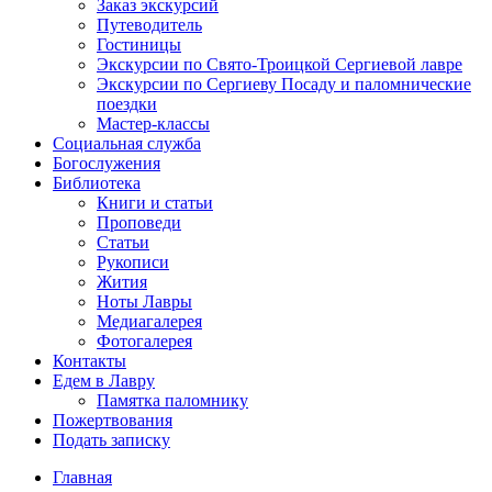
Заказ экскурсий
Путеводитель
Гостиницы
Экскурсии по Свято-Троицкой Сергиевой лавре
Экскурсии по Сергиеву Посаду и паломнические
поездки
Мастер-классы
Социальная служба
Богослужения
Библиотека
Книги и статьи
Проповеди
Статьи
Рукописи
Жития
Ноты Лавры
Медиагалерея
Фотогалерея
Контакты
Едем в Лавру
Памятка паломнику
Пожертвования
Подать записку
Главная