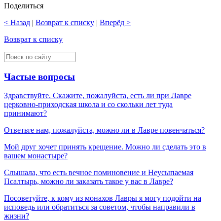
Поделиться
< Назад
|
Возврат к списку
|
Вперёд >
Возврат к списку
Частые вопросы
Здравствуйте. Скажите, пожалуйста, есть ли при Лавре
церковно-приходская школа и со скольки лет туда
принимают?
Ответьте нам, пожалуйста, можно ли в Лавре повенчаться?
Мой друг хочет принять крещение. Можно ли сделать это в
вашем монастыре?
Слышала, что есть вечное поминовение и Неусыпаемая
Псалтырь, можно ли заказать такое у вас в Лавре?
Посоветуйте, к кому из монахов Лавры я могу подойти на
исповедь или обратиться за советом, чтобы направили в
жизни?