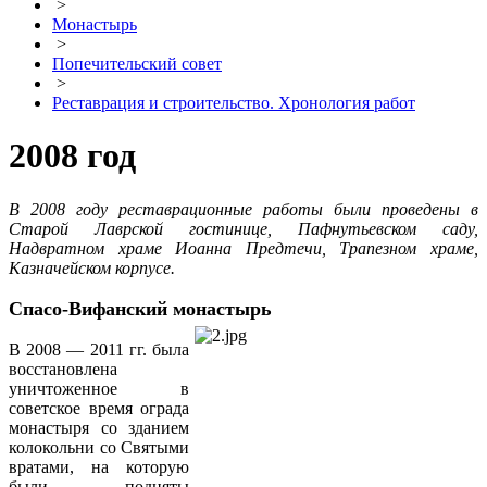
>
Монастырь
>
Попечительский совет
>
Реставрация и строительство. Хронология работ
2008 год
В 2008 году реставрационные работы были проведены в
Старой Лаврской гостинице, Пафнутьевском саду,
Надвратном храме Иоанна Предтечи, Трапезном храме,
Казначейском корпусе.
Спасо-Вифанский монастырь
В 2008 — 2011 гг. была
восстановлена
уничтоженное в
советское время ограда
монастыря со зданием
колокольни со Святыми
вратами, на которую
были подняты