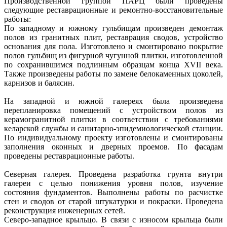
Производственной группой ПАРЦ были проведены
следующие реставрационные и ремонтно-восстановительные
работы:
По западному и южному гульбищам произведен демонтаж
полов из гранитных плит, реставрация сводов, устройство
основания для пола. Изготовлено и смонтировано покрытие
полов гульбищ из фигурной чугунной плитки, изготовленной
по сохранившимся подлинным образцам конца XVII века.
Также произведены работы по замене белокаменных цоколей,
карнизов и балясин.
На западной и южной галереях была произведена
перепланировка помещений с устройством полов из
керамогранитной плитки в соответствии с требованиями
келарской службы и санитарно-эпидемиологической станции.
По индивидуальному проекту изготовлены и смонтированы
заполнения оконных и дверных проемов. По фасадам
проведены реставрационные работы.
Северная галерея. Проведена разработка грунта внутри
галереи с целью понижения уровня полов, изучение
состояния фундаментов. Выполнены работы по расчистке
стен и сводов от старой штукатурки и покраски. Проведена
реконструкция инженерных сетей.
Северо-западное крыльцо. В связи с износом крыльца были