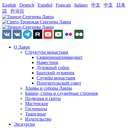
English
Deutsch
Español
Français
Italiano
中文
中文
日本
語
한국의
О Лавре
Структура монастыря
Священноархимандрит
Наместник
Духовный собор
Братский духовник
Службы монастыря
Попечительский совет
Храмы и соборы Лавры
Башни, стены и служебные строения
Подворья и скиты
Мастерские
Гостиницы
Трапезные
Издательство
Экскурсии