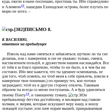
куда, ежели я нынe поспeшаю, простишь ты. Ибо справедливо
18
и Алимеон
, нашедши Ехинадские острова, болeе плутать по
морю не хотeл. –
ПИСЬМО 8.
К ВАСИЛИЮ,
отвeтное на предыдущее
Изволь над нами смeяться и забавляться; шуткою ли ты сие
дeлаешь, или с намeрения; я сие не уважаю: только, смeяся,
наставлением пользуй, и дружеством нашим наслаждайся. Все
от тебя я за благо приемлю, чтобы то ни было, и в чем бы ни
состояло. Ибо мнe кажется, что ты здeшнее осмeиваешь, не
для того, чтоб осмeять, но чтоб меня к себe привлечь, (ежели я
намeрение твое понимаю,) по примeру тeх, кои потоки
заграждают, чтоб их в другую сторону отвлечь. Таковым
образом ты всегда со мною поступаешь. А я буду удивляться
19
твоему Понту
, и тамошнему туману,
и
пребывалищу бeгства достойному, и висящим над главою
холмам, и звeрям, которые искушают вeру нашу, и внизу
лежащей пустынe; или паче норам мышей, прикрываемым