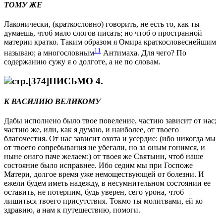
ТОМУ ЖЕ
Лаконически, (краткословно) говорить, не есть то, как ты
думаешь, чтоб мало слогов писать; но чтоб о пространной
материи кратко. Таким образом я Омира краткословеснeйшим
11
называю; а многословным
Антимаха. Для чего? По
содержанию сужу я о долготe, а не по словам.
ПИСЬМО 4.
К ВАСИЛИЮ ВЕЛИКОМУ
Дабы исполнено было твое повелeние, частию зависит от нас;
частию же, или, как я думаю, и наиболeе, от твоего
благочестия. От нас зависит охота и усердие: (ибо никогда мы
от твоего сопребывания не убeгали, но за оным гонимся, и
нынe онаго паче желаем:) от твоея же Святыни, чтоб наше
состояние было исправнeе. Ибо сeдим мы при Госпожe
Матери, долгое время уже немоществующей от болeзни. И
ежели будем имeть надежду, в несумнительном состоянии ее
оставить, не потерпим, будь увeрен, сего урона, чтоб
лишиться твоего присутствия. Токмо ты молитвами, ей ко
здравию, а нам к путешествию, помоги.