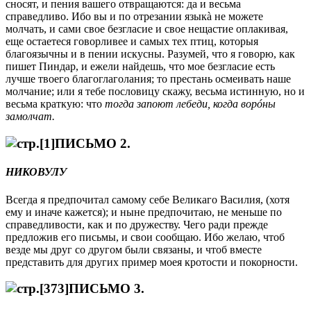
сносят, и пeния вашего отвращаются: да и весьма
справедливо. Ибо вы и по отрeзании языкà не можете
молчать, и сами свое безгласие и свое нещастие оплакивая,
еще остаетеся говорливeе и самых тeх птиц, которыя
благоязычны и в пeнии искусны. Разумeй, что я говорю, как
пишет Пиндар, и ежели найдешь, что мое безгласие есть
лучше твоего благоглаголания; то престань осмeивать наше
молчание; или я тебe пословицу скажу, весьма истинную, но и
весьма краткую: что
тогда запоют лебеди, когда ворóны
замолчат.
ПИСЬМО 2.
НИКОВУЛУ
Всегда я предпочитал самому себe Великаго Василия, (хотя
ему и иначе кажется); и нынe предпочитаю, не меньше по
справедливости, как и по дружеству. Чего ради прежде
предложив его письмы, и свои сообщаю. Ибо желаю, чтоб
вездe мы друг со другом были связаны, и чтоб вмeстe
представить для других примeр моея кротости и покорности.
ПИСЬМО 3.