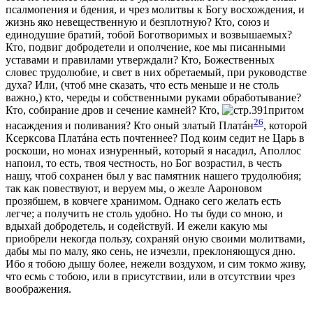
псалмопeния и бдeния, и чрез молитвы к Богу восхождения, и
жизнь яко невещественную и безплотную? Кто, союз и
единодушие братий, тобой Боготворимых и возвышаемых?
Кто, подвиг добродeтели и ополчение, кое мы писанными
уставами и правилами утверждали? Кто, Божественных
словес трудолюбие, и свeт в них обрeтаемый, при руководствe
духа? Или, (чтоб мнe сказать, что есть меньше и не столь
важно,) кто, череды и собственными руками обработывание?
Кто, собирание дров и сeчение камней? Кто,
притом
26
насаждения и поливания? Кто оный златый Платáн
, которой
Ксерксова Платáна есть почтеннeе? Под коим сeдит не Царь в
роскоши, но монах изнуренный, который я насадил, Аполлос
напоил, то есть, твоя честность, но Бог возрастил, в честь
нашу, чтоб сохранен был у вас памятник нашего трудолюбия;
так как повeствуют, и вeруем мы, о жезлe Аароновом
прозябшем, в ковчегe хранимом. Однако сего желать есть
легче; а получить не столь удобно. Но ты буди со мною, и
вдыхай добродeтель, и содeйствуй. И ежели какую мы
приобрeли нeкогда пользу, сохраняй оную своими молитвами,
дабы мы по малу, яко сeнь, не изчезли, преклоняющуся дню.
Ибо я тобою дышу болeе, нежели воздухом, и сим токмо живу,
что есмь с тобою, или в присутствии, или в отсутствии чрез
воображения.