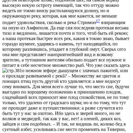
высокую нeкую остроту имeющей, так что оттуду можно
видeть не токмо внизу растилающуюся долину, но и
окружающую рeку, которая, как мнe кажется, не меньше
17
подает удовольствия, сколько и рeка Стримон
взирающим
на оную из Амфиполя. Да еще сия послeдняя протекая весьма
тихо и медленно, лишается почти и того, чтоб быть ей рeкою;
а наша протекая быстрeе всeх рeк, какия я токмо знаю, бывает
гораздо шумнeе, ударяясь о камень, тут находящийся, по
которому разлившись, упадает в глубокий омут. Сверьх сего
она мнe представляет наиприятнeйший вид и всякому
зрителю, а тутошним жителям обильно подает все нужное и
питает в себe несчетное множество рыб. Что уже сказать здeсь
о нeжном зефирe дышущем с злачных пажитей, или
о прохладe развeваемой с рeкù? – Множеству же цвeтов и
поющих птиц пусть другой кто удивляется: а мнe недосуг
сему внимать. Для меня всего лучше то, что мeсто сие, будучи
выгодно по хорошему положению к приношению плодов,
сладчайший всeх приносит мнe плод спокойствия, не по тому
только, что удалено от градскаго шума; но и по тому, что тут
не проходят даже и путешественники: а развe случится кто
быть тут у нас за охотою. Ибо здeсь и звeрей много, но не
волков и медвeдей, так как у вас, нeт! а оленей, диких коз,
зайцев и сим подобных. – И так, не видишь ли, колико бeд я
суетный избeг, усиливаясь сие мeсто промeнять на Тиверин,