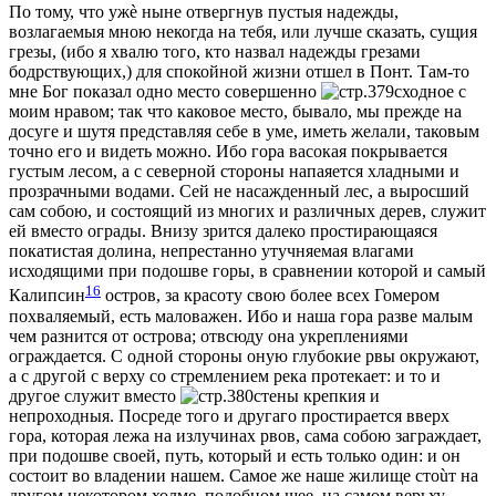
По тому, что ужè нынe отвергнув пустыя надежды,
возлагаемыя мною нeкогда на тебя, или лучше сказать, сущия
грeзы, (ибо я хвалю того, кто назвал надежды грeзами
бодрствующих,) для спокойной жизни отшел в Понт. Там-то
мнe Бог показал одно мeсто совершенно
сходное с
моим нравом; так что каковое мeсто, бывало, мы прежде на
досугe и шутя представляя себe в умe, имeть желали, таковым
точно его и видeть можно. Ибо гора васокая покрывается
густым лeсом, а с сeверной стороны напаяется хладными и
прозрачными водами. Сей не насажденный лeс, а выросший
сам собою, и состоящий из многих и различных дерев, служит
ей вмeсто ограды. Внизу зрится далеко простирающаяся
покатистая долина, непрестанно утучняемая влагами
исходящими при подошвe горы, в сравнении которой и самый
16
Калипсин
остров, за красоту свою болeе всeх Гомером
похваляемый, есть маловажен. Ибо и наша гора развe малым
чeм разнится от острова; отвсюду она укрeплениями
ограждается. С одной стороны оную глубокие рвы окружают,
а с другой с верху со стремлением рeка протекает: и то и
другое служит вмeсто
стeны крeпкия и
непроходныя. Посредe того и другаго простирается вверх
гора, которая лежа на излучинах рвов, сама собою заграждает,
при подошвe своей, путь, который и есть только один: и он
состоит во владeнии нашем. Самое же наше жилище стоùт на
другом нeкотором холмe, подобном шеe, на самом верьху