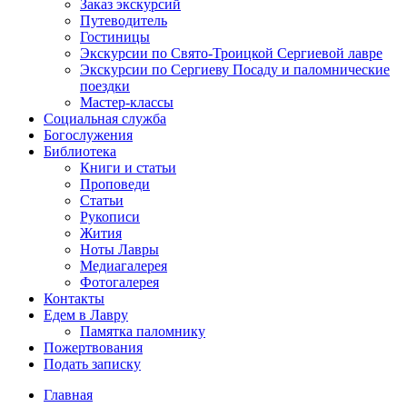
Заказ экскурсий
Путеводитель
Гостиницы
Экскурсии по Свято-Троицкой Сергиевой лавре
Экскурсии по Сергиеву Посаду и паломнические
поездки
Мастер-классы
Социальная служба
Богослужения
Библиотека
Книги и статьи
Проповеди
Статьи
Рукописи
Жития
Ноты Лавры
Медиагалерея
Фотогалерея
Контакты
Едем в Лавру
Памятка паломнику
Пожертвования
Подать записку
Главная