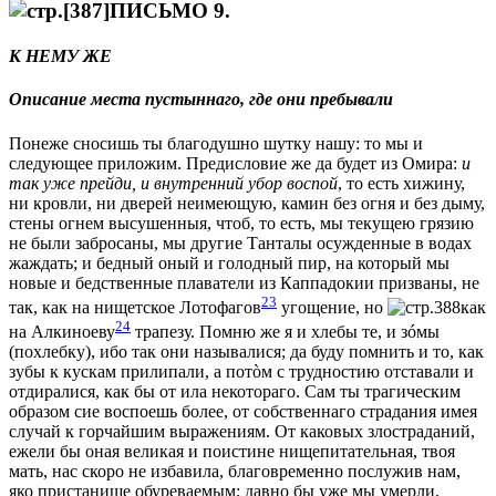
ПИСЬМО 9.
К НЕМУ ЖЕ
Описание мeста пустыннаго, гдe они пребывали
Понеже сносишь ты благодушно шутку нашу: то мы и
слeдующее приложим. Предисловие же да будет из Омира:
и
так уже прейди, и внутренний убор воспой
, то есть хижину,
ни кровли, ни дверей неимeющую, камин без огня и без дыму,
стeны огнем высушенныя, чтоб, то есть, мы текущею грязию
не были забросаны, мы другие Танталы осужденные в водах
жаждать; и бeдный оный и голодный пир, на который мы
новые и бeдственные плаватели из Каппадокии призваны, не
23
так, как на нищетское Лотофагов
угощение, но
как
24
на Алкиноеву
трапезу. Помню же я и хлeбы тe, и зóмы
(похлeбку), ибо так они называлися; да буду помнить и то, как
зубы к кускам прилипали, а потòм с трудностию отставали и
отдиралися, как бы от ила нeкотораго. Сам ты трагическим
образом сие воспоешь болeе, от собственнаго страдания имeя
случай к горчайшим выражениям. От каковых злостраданий,
ежели бы оная великая и поистинe нищепитательная, твоя
мать, нас скоро не избавила, благовременно послужив нам,
яко пристанище обуреваемым; давно бы уже мы умерли,