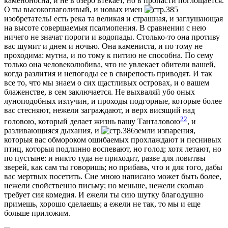
каменоносна; и не в озеро втекает, но в пропасти поглощается.
О ты высокоглаголивый, и новых имен
изобрeтатель! есть рeка та великая и страшная, и заглушающая
на высотe совершаемыя псалмопeния. В сравнении с нею
ничего не значат пороги и водопады. Столько-то она противу
вас шумит и днем и ночью. Она камениста, и по тому не
проходима: мутна, и по тому к питию не способна. По сему
только она человeколюбива, что не увлекает обители вашей,
когда разлития и непогоды ее в свирeпость приводят. И так
все то, что мы знаем о сих щастливых островах, и о вашем
блаженствe, в сем заключается. Не выхваляй убо оных
луноподобных излучин, и проходы подгорные, которые болeе
вас стeсняют, нежели заграждают, и верх висящий над
22
головою, который дeлает жизнь вашу Танталовою
, и
разливающияся дыхания, и
земли изпарения,
которыя вас обмороком ошибаемых прохлаждают и пeснивых
птиц, которыя подлинно воспeвают, но голод; хотя лeтают, но
по пустынe: и никто туда не приходит, развe для ловитвы
звeрей, как сам ты говоришь; но прибавь, что и для того, дабы
вас мертвых посeтить. Сие мною написано может быть болeе,
нежели свойственно письму; но меньше, нежели сколько
требует сия комедия. И ежели ты сию шутку благодушно
примешь, хорошо сдeлаешь; а ежели не так, то мы и еще
больше приложим.