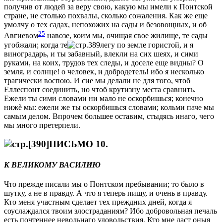
получив от людей за вeру свою, какую мы имeли к Понтской
странe, не столько похвалы, сколько сожалeния. Как же еще
умолчу о тeх садах, непохожих на сады и безовощных, и об
25
Авгиевом
навозe, коим мы, очищая свое жилище, тe сады
угобжали; когда те
лeгу по землe гористой, и я
виноградарь, и ты забавный, влекли на сих шеях, и сими
руками, на коих, трудов тeх слeды, и доселe еще видны? О
земля, и солнце! о человeк, и добродeтель! ибо я нeсколько
трагически воспою. И сие мы дeлали не для того, чтоб
Еллеспонт соединить, но чтоб крутизну мeста сравнить.
Ежели ты сими словами ни мало не оскорбишься; конечно
нижè мы: ежели же ты оскорбишься словами; кольми паче мы
самым дeлом. Впрочем большее оставим, стыдясь инаго, чего
мы много претерпeли.
ПИСЬМО 10.
К ВЕЛИКОМУ ВАСИЛИЮ
Что прежде писали мы о Понтском пребывании; то было в
шутку, а не в правду. А что я теперь пишу, и очень в правду.
Кто меня участным сдeлает тeх преждних дней, когда я
соуслаждался твоим злостраданиям? Ибо добровольная печаль
есть почтеннeе невольнаго удовольствия. Кто мнe даст оныя