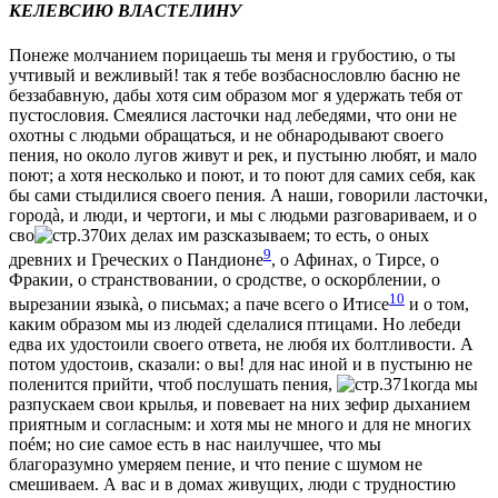
КЕЛЕВСИЮ ВЛАСТЕЛИНУ
Понеже молчанием порицаешь ты меня и грубостию, о ты
учтивый и вeжливый! так я тебe возбаснословлю басню не
беззабавную, дабы хотя сим образом мог я удержать тебя от
пустословия. Смeялися ласточки над лебедями, что они не
охотны с людьми обращаться, и не обнародывают своего
пeния, но около лугов живут и рeк, и пустыню любят, и мало
поют; а хотя нeсколько и поют, и то поют для самих себя, как
бы сами стыдилися своего пeния. А наши, говорили ласточки,
городà, и люди, и чертоги, и мы с людьми разговариваем, и о
сво
их дeлах им разсказываем; то есть, о оных
9
древних и Греческих о Пандионe
, о Афинах, о Тирсe, о
Фракии, о странствовании, о сродствe, о оскорблении, о
10
вырeзании языкà, о письмах; а паче всего о Итисe
и о том,
каким образом мы из людей сдeлалися птицами. Но лебеди
едва их удостоили своего отвeта, не любя их болтливости. А
потом удостоив, сказали: о вы! для нас иной и в пустыню не
полeнится прийти, чтоб послушать пeния,
когда мы
разпускаем свои крылья, и повeвает на них зефир дыханием
приятным и согласным: и хотя мы не много и для не многих
поéм; но сие самое есть в нас наилучшее, что мы
благоразумно умeряем пeние, и что пeние с шумом не
смeшиваем. А вас и в домах живущих, люди с трудностию