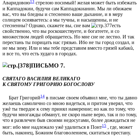
13
Аваридовою
стрeлою носимый! желая может быть избeжать
и Каппадокии, будучи сам Каппадокианин. Мы ли обижаем
вас, что вы блeдны и стeсненно ваше дыхание, и в мeру
солнцем осияваетесь: а мы тучны, и насыщенны, и не
стeсненны? Однако, скажете вы, сие вам
есть
свойственно, что вы роскошествуете, и богатeете, и со
множеством людей обращаетесь. Но мнe сие не лeстно. И так
перестань ты порицать нас грязью. Ибо не ты город создал, и
не мы зиму. Или и мы тебe представим вмeсто грязей кабакù,
и все то, что есть худаго в городах.
ПИСЬМО 7.
СВЯТАГО ВАСИЛИЯ ВЕЛИКАГО
К СВЯТОМУ ГРИГОРИЮ БОГОСЛОВУ
14
Брат Григорий
в письмe своем объявил мнe, что ты давно
желаешь самолично со мною видeться, и притом увeрял, что
ужè ты твердое к сему принял намeрение; но как по тому, что
будучи многажды обманут, не скоро нынe вeрю, так и по тому,
что я развлечен быв своими недосугами, болeе дожидаться не
15
мог: ибо мнe надлежало ужè удалиться в Понт
, гдe, может
быть, наконец, Божиим благоволением, скитаться престану.