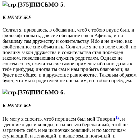
ПИСЬМО 5.
К НЕМУ ЖЕ
Солгал я, признаюсь, в обeщании, чтоб с тобою вкупe быть и
философствовать, дав сие обeщание еще в Афинах, и по
бывшему там дружеству и сожительству. Ибо я не имeю, как
свойственнeе сие объяснить. Солгал же я не по волe своей, но
поелику закон дружества и сожительства стал побeжден
законом, повелeвающим служить родителям. Однако не
совсeм солгу, ежели ты сие самое примешь: ибо иногда мы к
тебe прибудем; иногда ты сам к нам прибыть благоволи; да
будет все общее, и в дружествe равночестие. Таковым образом
будет, что мы и родителей не опечалим, и с тобою пребудем.
ПИСЬМО 6.
К НЕМУ ЖЕ
12
Не могу я сносить, чтоб порицаем был мой Тиверин
, и
здeшние льды и холоды, о ты весьма бережливый, чтоб не
загрязнить себя, и на цыпочках ходящий, и по мосточкам
ступающий, и лeтающий, и выше землù подъятый, и