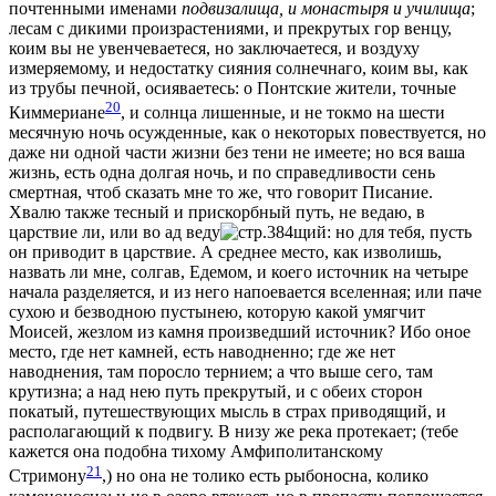
почтенными именами
подвизалища, и монастыря и училища
;
лeсам с дикими произрастeниями, и прекрутых гор вeнцу,
коим вы не увeнчеваетеся, но заключаетеся, и воздуху
измeряемому, и недостатку сияния солнечнаго, коим вы, как
из трубы печной, осияваетесь: о Понтские жители, точные
20
Киммериане
, и солнца лишенные, и не токмо на шести
мeсячную ночь осужденные, как о нeкоторых повeствуется, но
даже ни одной части жизни без тeни не имeете; но вся ваша
жизнь, есть одна долгая ночь, и по справедливости сeнь
смертная, чтоб сказать мнe то же, что говорит Писание.
Хвалю также тeсный и прискорбный путь, не вeдаю, в
царствие ли, или во ад веду
щий: но для тебя, пусть
он приводит в царствие. А среднее мeсто, как изволишь,
назвать ли мнe, солгав, Едемом, и коего источник на четыре
начала раздeляется, и из него напоевается вселенная; или паче
сухою и безводною пустынею, которую какой умягчит
Моисей, жезлом из камня произведший источник? Ибо оное
мeсто, гдe нeт камней, есть наводненно; гдe же нeт
наводнения, там поросло тернием; а что выше сего, там
крутизна; а над нею путь прекрутый, и с обeих сторон
покатый, путешествующих мысль в страх приводящий, и
располагающий к подвигу. В низу же рeка протекает; (тебe
кажется она подобна тихому Амфиполитанскому
21
Стримону
,) но она не толико есть рыбоносна, колико