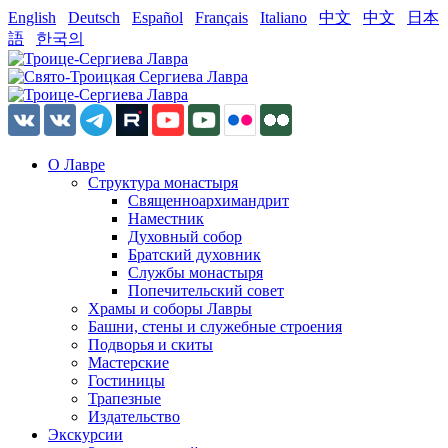
English
Deutsch
Español
Français
Italiano
中文
中文
日本
語
한국의
О Лавре
Структура монастыря
Священноархимандрит
Наместник
Духовный собор
Братский духовник
Службы монастыря
Попечительский совет
Храмы и соборы Лавры
Башни, стены и служебные строения
Подворья и скиты
Мастерские
Гостиницы
Трапезные
Издательство
Экскурсии