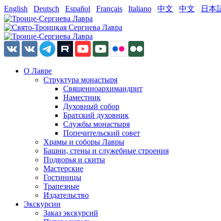
English
Deutsch
Español
Français
Italiano
中文
中文
日本
О Лавре
Структура монастыря
Священноархимандрит
Наместник
Духовный собор
Братский духовник
Службы монастыря
Попечительский совет
Храмы и соборы Лавры
Башни, стены и служебные строения
Подворья и скиты
Мастерские
Гостиницы
Трапезные
Издательство
Экскурсии
Заказ экскурсий