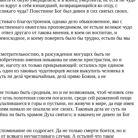
но вдруг в себя взошедший, возвращающийся ко отцу, с
ликаго чуда? Поистинне Бог был дивен в сих святых своих.
стиваго благоустроения, однако дело обыкновенное, яко с
инственнаго евангелиа проповедником, не естьли великое чудо
твел другаго от такова мнения, в коем он воспитан, и
ревосходное, и коему поверить было бы трудно, естьли бы мы
 осмотрительностию, в разсуждении могущих быть не
иобретению имения никакова не имели пристрастия, но и
зе, наготу их только прикрывающей: остались при едином
 А один из таковых чудотворцев желая выкупить человека в
суть ли делà чрезвычайныя, делà прямо Божия, а не
не только быть сродным, но и не возможным, чтоб человек сею
 огнь похотения совсем погасили, среди сей разженной пещи
улалившиеся в горы и пустыни, но живучи в мире, да еще имея
лиям нимало не опалили ног своих. Таковыя дела не суть ли
йна ли быть храмом Духа святаго; и наконец не дивен ли Бог
споминание он содрогает. Да не только смерти боится, но и
 от всякаго несчастливаго случая. А естьлиб что такое