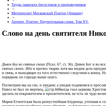
>
Труды лаврских богословов и проповедников
>
Митрополит Московский Платон (Левшин)
>
Архиеп. Платон. Поучительныя слова. Том XV.
Слово на день святителя Ник
Дивен Бог во святых своих
(Псал. 67, ст. 36). Дивен Бог и во 
святых своих. Ибо в прочих тварях хотя мы видим дела преуди
и связь, и выходящие из того естественно следствия и конец. 
порядком; но гораздо выше онаго.
Посмотрим мы на сие, и увидим: а увидев подивимся и прослав
Павел не был ли мертвец,
когда гнал церковь Христов
зделать ея покровителем и просветителем, не есть ли чудо вели
Мария Египетская была разпустнейшая блудница, утопшая и сов
таковую развратнейшую жену обратить, из блудницы зделать цел