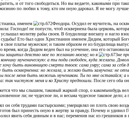
ратить, и от того свободиться. Но вы ведаете, каковыми при так
жизнию по любви к тому, кто им оную даровал. Я не могу лучше 
истианка, именем
Феодора. Осудил ее мучитель, на оск
рила: Господи! не попусти, чтоб осквернена была церковь, кото
г услышал молитву рабы своея. В блудилище внезапу и нагло взо
судьбы! Ето был один Христианин именем Дидим, который Бого
л в свое платье мужеское; и таким образом ее из блудилища выпус
о время, когда Дидим веден был на усечение, она его остановила
 ты защитил девство мое по желанию моему; но я
не пр
кончину мученическую: а ты поди свободен, куда желаеш. Довол
не хочу быть виновницею смерти твоея: сама умру; сама за себя д
хочу быть оскверненна: но желала, и желаю быть замучена: не от
ты после меня быть можешь мучеником. Ты по мне оставайся; а 
ща: так чистуюж меня и ко Христу предпошли
. После сего оба 
жется что мы слышим, таковый жаркий спор, о какомънибудь вел
овенное ли; не чудесное ли, и весьма чудесное таковое дело; а 
л он себя трудами пастырскими; умерщвлял он плоть свою возде
отов был принесть оную в жертву за правду. Почему и удивил Го
олил явить себя дивным и в нас; переменив нас из грешников в