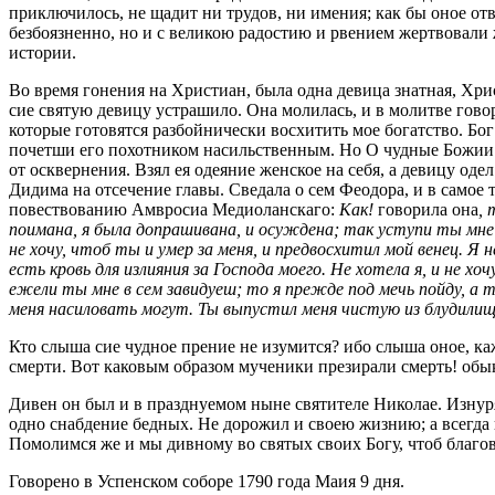
приключилось, не щадит ни трудов, ни имения; как бы оное отв
безбоязненно, но и с великою радостию и рвением жертвовали 
истории.
Во время гонения на Христиан, была одна девица знатная, Хр
сие святую девицу устрашило. Она молилась, и в молитве гово
которые готовятся разбойнически восхитить мое богатство. Бо
почетши его похотником насильственным. Но О чудные Божии 
от осквернения. Взял ея одеяние женское на себя, а девицу оде
Дидима на отсечение главы. Сведала о сем Феодора, и в самое т
повествованию Амвросиа Медиоланскаго:
Как!
говорила она
,
поимана, я была допрашивана, и осуждена; так уступи ты мне 
не хочу, чтоб ты и умер за меня, и предвосхитил мой венец. Я 
есть кровь для излияния за Господа моего. Не хотела я, и не 
ежели ты мне в сем завидуеш; то я прежде под мечь пойду, а 
меня насиловать могут. Ты выпустил меня чистую из блудили
Кто слыша сие чудное прение не изумится? ибо слыша оное, ка
смерти. Вот каковым образом мученики презирали смерть! обыкн
Дивен он был и в празднуемом ныне святителе Николае. Изнуря
одно снабдение бедных. Не дорожил и своею жизнию; а всегда г
Помолимся же и мы дивному во святых своих Богу, чтоб благов
Говорено в Успенском соборе 1790 года Маия 9 дня.