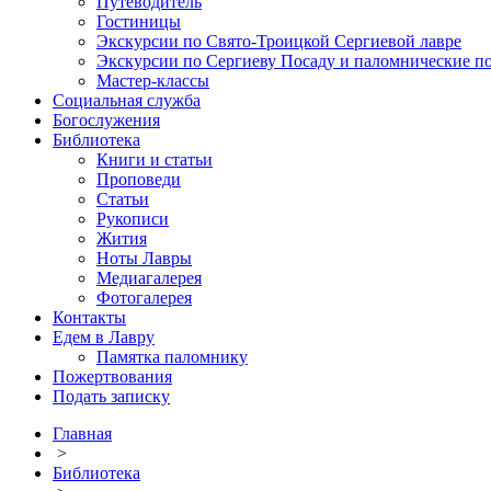
Путеводитель
Гостиницы
Экскурсии по Свято-Троицкой Сергиевой лавре
Экскурсии по Сергиеву Посаду и паломнические п
Мастер-классы
Социальная служба
Богослужения
Библиотека
Книги и статьи
Проповеди
Статьи
Рукописи
Жития
Ноты Лавры
Медиагалерея
Фотогалерея
Контакты
Едем в Лавру
Памятка паломнику
Пожертвования
Подать записку
Главная
>
Библиотека