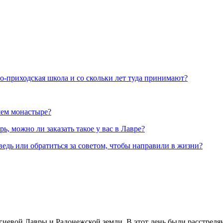
но-приходская школа и со скольки лет туда принимают?
шем монастыре?
, можно ли заказать такое у вас в Лавре?
ведь или обратиться за советом, чтобы направили в жизни?
иевой Лавры и Радонежской земли. В этот день были расстреляны