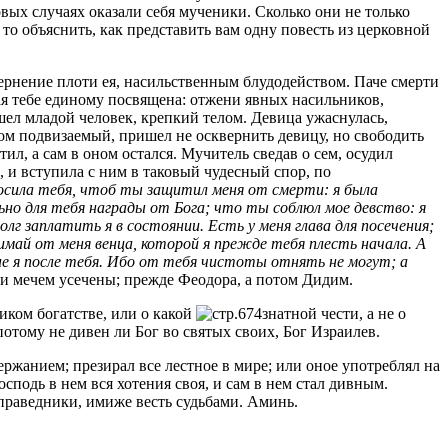
овых случаях оказали себя мученики. Сколько они не только
то объяснить, как представить вам одну повесть из церковной
вернение плоти ея, насильственным блудодейством. Паче смерти
рая тебе единому посвящена: отжени явных насильников,
шел младой человек, крепкий телом. Девица ужаснулась,
м подвизаемый, пришел не осквернить девицу, но свободить
тил, а сам в оном остался. Мучитель сведав о сем, осудил
, и вступила с ним в таковый чудесный спор, по
осила тебя, чтоб ты защитил меня от смерти: я была
ьно для тебя награды от Бога; что ты соблюл мое девство: я
олг заплатить я в состоянии. Есть у меня глава для посечения;
ъимай от меня венца, которой я прежде тебя плесть начала. А
не я после тебя. Ибо от тебя чистоты отнять не могут; а
они мечем усечены; прежде Феодора, а потом Дидим.
иком богатстве, или о какой
знатной чести, а не о
потому не дивен ли Бог во святых своих, Бог Израилев.
ржанием; презирал все лестное в мире; или оное употреблял на
сподь в нем вся хотения своя, и сам в нем стал дивным.
 праведники, имиже весть судьбами. Аминь.