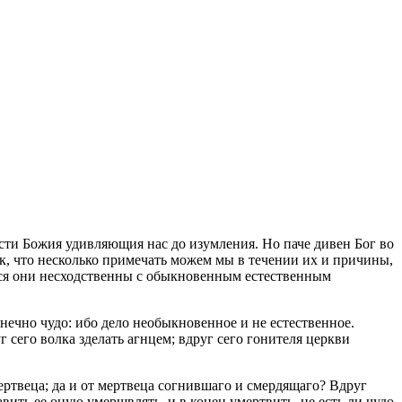
рости Божия удивляющия нас до изумления. Но паче дивен Бог во
ак, что несколько примечать можем мы в течении их и причины,
жется они несходственны с обыкновенным естественным
нечно чудо: ибо дело необыкновенное и не естественное.
 сего волка зделать агнцем; вдруг сего гонителя церкви
ертвеца; да и от мертвеца согнившаго и смердящаго? Вдруг
вить ее оную умерщвлять, и в конец умертвить, не есть ли чудо