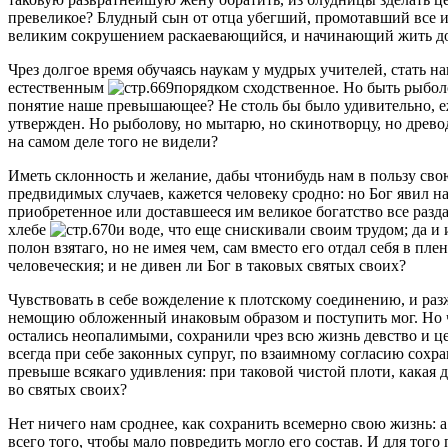
превеликое? Блудный сын от отца убегший, промотавший все и
великим сокрушением раскаевающийся, и начинающий жить добр
Чрез долгое время обучаясь наукам у мудрых учителей, стать 
естественным
порядком сходственное. Но быть рыболо
понятие наше превышающее? Не столь бы было удивительно, еже
утвержден. Но рыболову, но мытарю, но скинотворцу, но древод
на самом деле того не видели?
Иметь склонность и желание, дабы чтонибудь нам в пользу сво
предвидимых случаев, кажется человеку сродно: но Бог явил 
приобретенное или доставшееся им великое богатство все разд
хлебе
и воде, что еще снискивали своим трудом; да и
полон взятаго, но не имея чем, сам вместо его отдал себя в пл
человеческия; и не дивен ли Бог в таковых святых своих?
Чувствовать в себе вожделение к плотскому соединению, и раз
немощию обложенный инаковым образом и поступить мог. Но чу
остались неопалимыми, сохранили чрез всю жизнь девство и це
всегда при себе законных супруг, по взаимному согласию сох
превыше всякаго удивления: при таковой чистой плоти, какая д
во святых своих?
Нет ничего нам сроднее, как сохранить всемерно свою жизнь: а
всего того, чтобы мало повредить могло его состав. И для того 