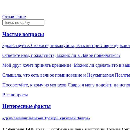
Оглавление
Частые вопросы
Здравствуйте. Скажите, пожалуйста, есть ли при Лавре церков
Ответьте нам, пожалуйста, можно ли в Лавре повенчаться?
Мой друг хочет принять крещение. Можно ли сделать это в ва
Слышала, что есть вечное поминовение и Неусыпаемая Псалтырь
Посоветуйте, к кому из монахов Лавры я могу подойти на испо
Все вопросы
Интересные факты
«Дело бывших монахов Троице-Сергиевой Лавры»
17 февраля 1938 года — особенный день в истории Троице-Серг