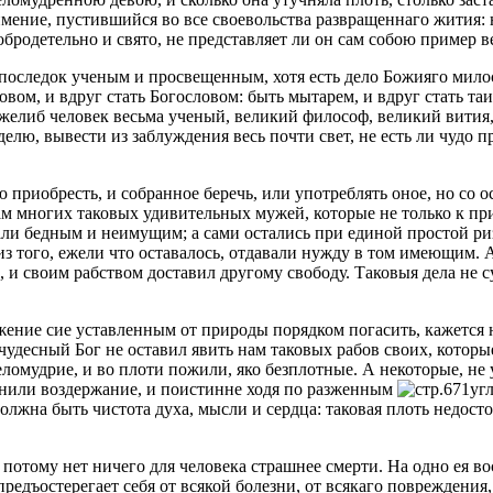
мение, пустившийся во все своевольства развращеннаго жития: 
одетельно и свято, не представляет ли он сам собою пример ве
напоследок ученым и просвещенным, хотя есть дело Божияго мило
вом, и вдруг стать Богословом: быть мытарем, и вдруг стать та
либ человек весьма ученый, великий философ, великий вития, о
елю, вывести из заблуждения весь почти свет, не есть ли чудо п
ю приобресть, и собранное беречь, или употреблять оное, но со
нам многих таковых удивительных мужей, которые не только к пр
али бедным и неимущим; а сами остались при единой простой ри
 из того, ежели что оставалось, отдавали нужду в том имеющим.
ен, и своим рабством доставил другому свободу. Таковыя дела не 
жение сие уставленным от природы порядком погасить, кажется 
десный Бог не оставил явить нам таковых рабов своих, которые
ломудрие, и во плоти пожили, яко безплотные. А некоторые, не 
ранили воздержание, и поистинне ходя по разженным
уг
олжна быть чистота духа, мысли и сердца: таковая плоть недосто
 потому нет ничего для человека страшнее смерти. На одно ея во
предъостерегает себя от всякой болезни, от всякаго повреждения,