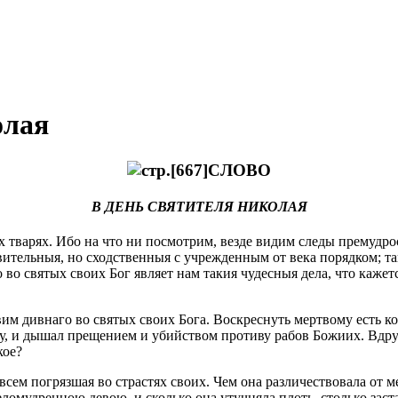
олая
СЛОВО
В ДЕНЬ СВЯТИТЕЛЯ НИКОЛАЯ
всех тварях. Ибо на что ни посмотрим, везде видим следы премуд
вительныя, но сходственныя с учрежденным от века порядком; т
Но во святых своих Бог являет нам такия чудесныя дела, что ка
им дивнаго во святых своих Бога. Воскреснуть мертвому есть ко
у, и дышал прещением и убийством противу рабов Божиих. Вдруг
кое?
сем погрязшая во страстях своих. Чем она различествовала от м
омудренною девою, и сколько она утучняла плоть, столько заста