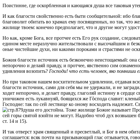
Поистинне, где оскорбленная и кающаяся душа все таковыя утеш
И как благости свойственно есть быти сообщительной: ибо благос
благоволит обитать во храмах ему посвященных, но так, что же
жилище твоем: конечно предполагает, что и другие могут удос
Но как, кроме Бога, все протчее есть Его рук создание, следов
едином месте неразлучно жительствовали с высочайшим и безко
оные чистейшие духи, ни какими пороками и страстями не ос
Божия благости источник есть безконечно неистощаемый: она се
непорочно и делаяй правду, и протчее, явственно сим ознамен
удивления возопить?
Господи! что есть человек, яко помниши е
Но при таковом нашем восхитительном удивлении, отдавая всю
благости источник, сами для себя мы не удержали, и не заград
ходит непорочно, и делает правду, глаголяй истинну в сердце 
уничижен есть лукавнуяй, боящихся же Гòспода славит: кленый
Господне: так по сей лествице ко оному восходить надлежит. 
душа его достойна. Тоже жилище Божие называет Про
сей горы святой взойти не могут. Надобно чтоб дух возвышен
ст. 14 и 15).
И так отверст храм священный и пресветлый, и Бог в нем обитае
соглашается: всяк почти на призывающий глас отзывается, гово