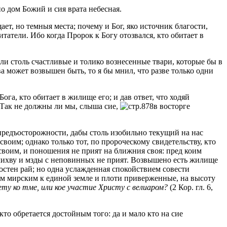
о дом Божий и сия врата небесная.
ает, но темныя места; почему и Бог, яко источник благости,
татели. Ибо когда Пророк к Богу отозвался, кто обитает в
были столь счастливые и толико вознесенные твари, которые бы в
 может возвышен быть, то я бы мнил, что разве только одни
га, кто обитает в жилище его; и дав ответ, что ходяй
. Так не должны ли мы, слыша сие,
в восторге
предъосторожности, дабы столь изобильно текущий на нас
своим; однако только тот, по пророческому свидетельству, кто
 своим, и поношения не прият на ближния своя: пред коим
в лихву и мзды с неповинных не прият. Возвышено есть жилище
остен рай; но одна услажденная спокойствием совести
ем мирским к единой земле и плоти приверженные, на высоту
ету ко тме, или кое участие Христу с велиаром?
(2 Кор. гл. 6,
кто обретается достойным того: да и мало кто на сие