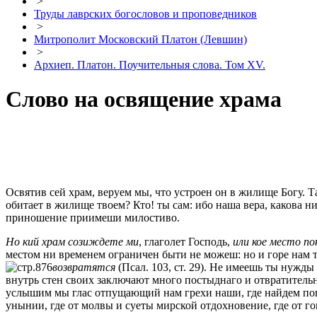
>
Труды лаврских богословов и проповедников
>
Митрополит Московский Платон (Левшин)
>
Архиеп. Платон. Поучительныя слова. Том XV.
Слово на освящение храма
Освятив сей храм, веруем мы, что устроен он в жилище Богу. Т
обитает в жилище твоем? Кто! ты сам: ибо наша вера, какова ни
приношение приимеши милостиво.
Но кий храм созиждете ми
, глаголет Господь,
или кое место п
местом ни временем ограничен быти не можеш: но и горе нам
возвратятся
(Псал. 103, ст. 29). Не имеешь ты нужды
внутрь стен своих заключают много постыднаго и отвратительна
услышим мы глас отпущающий нам грехи наши, где найдем попр
унынии, где от молвы и суеты мирской отдохновение, где от го