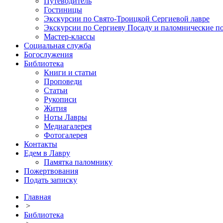
Путеводитель
Гостиницы
Экскурсии по Свято-Троицкой Сергиевой лавре
Экскурсии по Сергиеву Посаду и паломнические п
Мастер-классы
Социальная служба
Богослужения
Библиотека
Книги и статьи
Проповеди
Статьи
Рукописи
Жития
Ноты Лавры
Медиагалерея
Фотогалерея
Контакты
Едем в Лавру
Памятка паломнику
Пожертвования
Подать записку
Главная
>
Библиотека