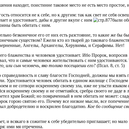
ения находит, поистинне таковое место не есть место простое, н
ть относится не к себе, но к другим: так как свет не себя освещ
лает и удостоивает, дабы и другие вкупе с ним
были оби
тоины быть обитать с ним.
ательно безконечное его от них есть разстояние, то какие же бы 
нечным существом? Ежели кто из тварей до таковаго блаженства
кверненные, Ангелы, Архангелы, Херувимы, и Серафимы. Нет!
го блаженства и человеков удостоивает. Ибо Пророк, вопросив Бо
овал, что и самые человеки жительствовать с ним удостоиваются
го, или сын человечь, яко толико посещаеши его?
(Псал. 8, ст. 5)
 справедливость и славу благости Господней, должны мы взять 
или. Удостоивается человек обитать в едином жилище с Господем 
своем и не сотвори искреннему своему зла, иже не ульсти языком
ся искреннему своему и не отметаяйся, сребра своего не даде 
Светел храм Божий; но помраченный в нем обитать не может: слад
рок горою святою его. Почему все низкие мысли, все попечени
 был добродетелию и воскрилен благодатию.
Кое бо сообщение св
т, и всякаго в сожитие к себе убедительно приглашает; но мало 
ря: ими мя отреченна.