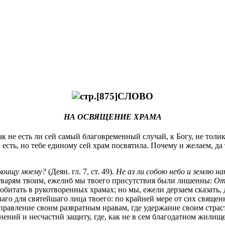
СЛОВО
НА ОСВЯЩЕНИЕ ХРАМА
ак не есть ли сей самый благовременный случай, к Богу, не толи
 есть, но тебе единому сей храм посвятила. Почему и желаем, да 
окоищу моему?
(Деян. гл. 7, ст. 49).
Не аз ли собою небо и землю н
 тварям твоим, ежелиб мы твоего присутствия были лишенны:
От
 обитать в рукотворенных храмах; но мы, ежели дерзаем сказать
го для святейшаго лица твоего: по крайней мере от сих священн
авление своим развратным нравам, где удержание своим страстн
нений и несчастий защиту, где, как не в сем благодатном жилищ