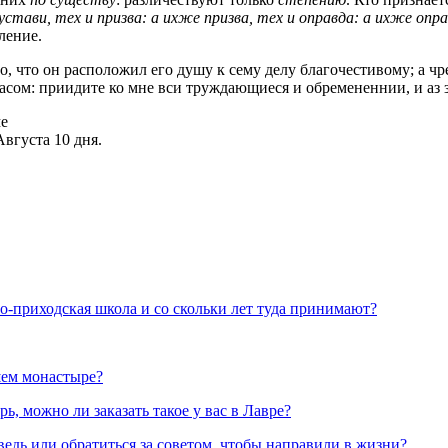
стави, тех и призва: а ихже призва, тех и оправда: а ихже опра
ление.
о, что он расположил его душу к сему делу благочестивому; а чр
ласом: приидите ко мне вси труждающиеся и обремененнии, и аз 
ме
вгуста 10 дня.
но-приходская школа и со скольки лет туда принимают?
шем монастыре?
, можно ли заказать такое у вас в Лавре?
ведь или обратиться за советом, чтобы направили в жизни?