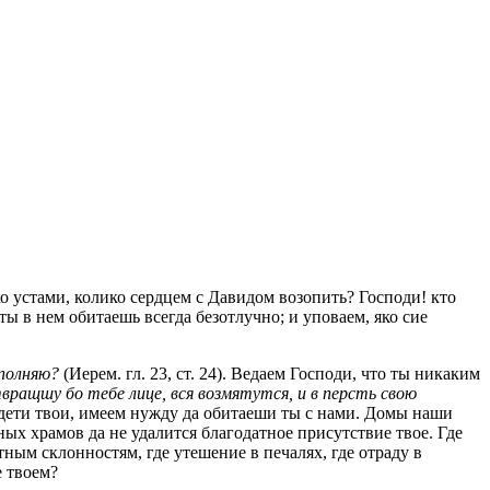
ко устами, колико сердцем с Давидом возопить? Господи! кто
ты в нем обитаешь всегда безотлучно; и уповаем, яко сие
аполняю?
(Иерем. гл. 23, ст. 24). Ведаем Господи, что ты никаким
вращшу бо тебе лице, вся возмятутся, и в персть свою
, дети твои, имеем нужду да обитаеши ты с нами. Домы наши
ых храмов да не удалится благодатное присутствие твое. Где
ым склонностям, где утешение в печалях, где отраду в
е твоем?