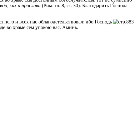
вда, сих и прослави
(Рим. гл. 8, ст. 30). Благодарить Гòспода
ез него и всех нас облагодетельствовал: ибо Господь
зде во храме сем упокою вас. Аминь.