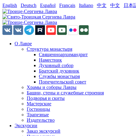
English
Deutsch
Español
Français
Italiano
中文
中文
日本
О Лавре
Структура монастыря
Священноархимандрит
Наместник
Духовный собор
Братский духовник
Службы монастыря
Попечительский совет
Храмы и соборы Лавры
Башни, стены и служебные строения
Подворья и скиты
Мастерские
Гостиницы
Трапезные
Издательство
Экскурсии
Заказ экскурсий