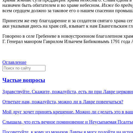
назначен быть обитателем и во храме небесном.
Ихже бо предъу
всем сердцем должно за таковое его о нашем спасении промыш
Принесем же ему благодарение и за создателя святаго храма сег
аки указывая днесь на храм сей, взывает к нам Евангельским г
Говорено в селе Гребеневе в новоустроенном благолепном хра
Г. Генерал маиором Гаврилом Ильичем Бибиковымъ 1791 года А
Оглавление
Частые вопросы
Здравствуйте. Скажите, пожалуйста, есть ли при Лавре церков
Ответьте нам, пожалуйста, можно ли в Лавре повенчаться?
Мой друг хочет принять крещение. Можно ли сделать это в ва
Слышала, что есть вечное поминовение и Неусыпаемая Псалтырь
Посоветуйте, к кому из монахов Лавры я могу подойти на испо