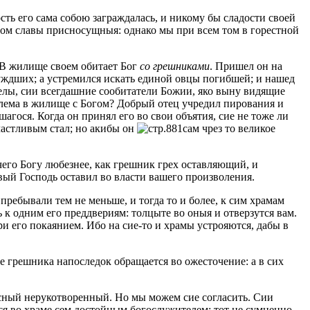
сть его сама собою заграждалась, и никому бы сладости своей
етом славы присносущныя: однако мы при всем том в горестной
 В жилище своем обитает Бог
со грешниками
. Пришел он на
луждших; а устремился искать единой овцы погибшей; и нашед
нгелы, сии всегдашние сообитатели Божии, яко выну видящие
емлема в жилище с Богом? Добрый отец учредил пирования и
агося. Когда он принял его во свои объятия, сие не тоже ли
счастливым стал; но акибы он
сам чрез то великое
чего Богу любезнее, как грешник грех оставляющий, и
ивый Господь оставил во власти вашего произволения.
пребывали тем не меньше, и тогда то и более, к сим храмам
 к одним его преддвериям: толцыте во оныя и отверзутся вам.
ри его покаянием. Ибо на сие-то и храмы устрояются, дабы в
 грешника напоследок обращается во ожесточение: а в сих
бесный нерукотворенный. Но мы можем сие согласить. Сии
тся во храме сем достойным богослужителем: тот не сумненно