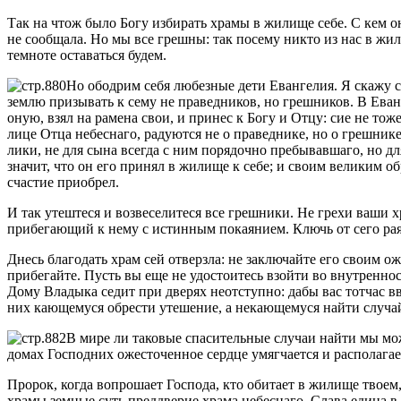
Так на чтож было Богу избирать храмы в жилище себе. С кем он
не сообщала. Но мы все грешны: так посему никто из нас в жи
темноте оставаться будем.
Но ободрим себя любезные дети Евангелия. Я скажу 
землю призывать к сему не праведников, но грешников. В Ева
оную, взял на рамена свои, и принес к Богу и Отцу: сие не то
лице Отца небеснаго, радуются не о праведнике, но о грешник
лики, не для сына всегда с ним порядочно пребывавшаго, но для
значит, что он его принял в жилище к себе; и своим великим о
счастие приобрел.
И так утештеся и возвеселитеся все грешники. Не грехи ваши х
прибегающий к нему с истинным покаянием. Ключь от сего рая 
Днесь благодать храм сей отверзла: не заключайте его своим о
прибегайте. Пусть вы еще не удостоитесь взойти во внутреннос
Дому Владыка седит при дверях неотступно: дабы вас тотчас вв
них кающемуся обрести утешение, а некающемуся найти случа
В мире ли таковые спасительные случаи найти мы мож
домах Господних ожесточенное сердце умягчается и располагае
Пророк, когда вопрошает Господа, кто обитает в жилище твоем
храмы земные суть преддверие храма небеснаго. Слава едина 