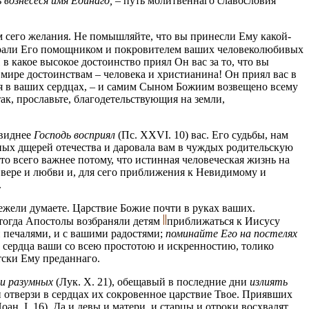
ь
вознесеся имя Единаго,
– путь молитвеннаго славословия
м сего желания. Не помышляйте, что вы принесли Ему какой-
збрали Его помощником и покровителем ваших человеколюбивых
 какое высокое достоинство приял Он вас за то, что вы
мире достоинствам – человека и христианина! Он приял вас в
ся в ваших сердцах, – и самим Сыном Божиим возвещено всему
ак, прославьте, благодетельствующия на земли,
евиднее
Господь восприял
(Пс. XXVI. 10) вас. Его судьбы, нам
ных дщерей отечества и даровала вам в чуждых родительскую
то всего важнее потому, что истинная человеческая жизнь на
 вере и любви и, для сего приближения к Невидимому и
.
ежели думаете. Царствие Божие почти в руках ваших.
 тогда Апостолы возбраняли детям
приближаться к Иисусу
и печалями, и с вашими радостями;
поминайте Его на постелях
им сердца ваши со всею простотою и искренностию, толико
етски Ему преданнаго.
и разумных
(Лук. X. 21), обещавый в последние дни
излиять
 и отверзи в сердцах их сокровенное царствие Твое. Приявших
оан. I. 16). Да и девы и матери, и старцы и отроки восхвалят