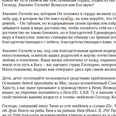
Какой же путь укажем мы чувствованиям сердец, подвигнутых 
Господу.
Хвалите Господа! Вознесем имя Его вкупе!
Хвалите Господа
вы, которым Он положил в сердце желание ус
либо дар, в котором бы Он имел
нуж
ду;
но паче веруйте, что 
деяний, – Он тайным, но вседержавным своим промыслом избрал
забываете ваши в мире достоинства, чтобы посвятить себя на 
достоинство не токмо ближних, но и благодетелей Единородно
миру в Евангелии:
понеже сотвористе единому сих братий
(и
благодетельствующаго с небеси, благодетельствующаго вами, ч
Хвалите Господа
и вы, под сим благодетельным кровом водво
непостижимыя, освятили ваших родителей в жертву отечествен
любовь и попечение. Ваша жизнь обезпечена от нужд, охранена
земли есть путь к Богу – вас научают страху Господню, непо
Непостижимому, видимо вам отверзают здесь при самом жил
Дети, дети! поспешайте пользоваться средствами приближения 
Оставите детей приходити ко Мне,
сказал возлюбленный Спа
Христу, а вас ныне призывают и руководствуют к Нему. Возво
ваших; на утренних поучайтесь о Нем
(Пс. LXII. 7); и наипач
свойственною вашему возрасту и толико любезною Господу, Кот
Господи,
совершаяй хвалу
Твою
из уст младенец и ссущих
(Пс. V
от Духа Твоего на рабы Твоя и на рабыни Твоя
(Иоил. II. 29)! 
же от Тебе благодать человеколюбия утверди в подвиге их и с