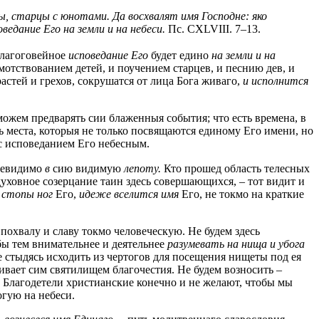
ы, старцы с юнотами. Да восхвалят имя Господне: яко
оведание Его на земли и на небеси.
Пс. CXLVIII. 7–13.
лагоговейное
исповедание Его
будет едино
на земли и на
емотствованием детей, и поучением старцев, и песнию дев, и
стей и грехов, сокрушатся от лица Бога живаго,
и исполнится
 можем предварять сии блаженныя события; что есть времена, в
ть места, которыя не только посвящаются единому Его имени, но
с исповеданием Его небесным.
евидимо
в
сию видимую
лепоту.
Кто прошед область телесных
духовное созерцание таин здесь совершающихся, – тот видит и
 стопы ног
Его,
идеже вселится имя
Его, не токмо на краткие
 похвалу и славу токмо человеческую. Не будем здесь
обы тем внимательнее и деятельнее
разумевать на нища и убога
е стыдясь исходить из чертогов для посещения нищеты под ея
ивает сим святилищем благочестия. Не будем возносить –
х. Благодетели христианские конечно и не желают, чтобы мы
огую на небеси.