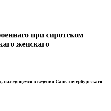
роеннаго при сиротском
каго женскаго
а, находящемся в ведении Санктпетербургскаго