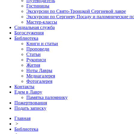
Путеводитель
Гостиницы
Экскурсии по Свято-Троицкой Сергиевой лавре
Экскурсии по Сергиеву Посаду и паломнические п
Мастер-классы
Социальная служба
Богослужения
Библиотека
Книги и статьи
Проповеди
Статьи
Рукописи
Жития
Ноты Лавры
Медиагалерея
Фотогалерея
Контакты
Едем в Лавру
Памятка паломнику
Пожертвования
Подать записку
Главная
>
Библиотека