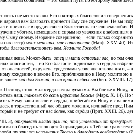
настоящим событием? – Тот самый путь, по которому ныне здес
троить сие место хвалы Его и которых благословил совершение
Он даровал вам благодать принести Ему сие служение. Не вы и
 и приял вас в орудия своего Божественнаго человеколюбия. И в
служение убогим, немощным и сирым из уважения к забвенным в 
му Сыну своему. Избрание совершенно, – если только сохранит
ли сих сестр)
моих меньших, мне сотвористе
(Матф. XXV. 40). Ит
тобы благодетельствовать вам.
Хвалите Господа!
ренныя девы. Может-быть,
отец и мати оставили вас,
но тем оч
ных опасностей, – но Его благость подвиглась в сердцах избран
 от опасностей, окружена средствами усовершенствования и, – ч
рочному хождению в законе Его, приближению к Нему молитвою в
ище вашем
сей дом Божий, и сии врата небесныя
(Быт. XXVIII. 17)
к Господу, столь милосердо вам даруемыми. Вы ближе к Нему, н
ситель наш,
таковых бо есть царствие Божие
(Марк. X. 14). Но
дите к Нему ваши мысли и сердца; прибегайте к Нему и с вашим
е здесь, в торжественный час общаго моления, изливайте пред Н
орый и не требует от нас более, как
сердца
(Прит. XXIII. 26), д
III. 3),
открываяй младенцам то, что утаеваешь от премудрых 
Приими во благодать твою детей приходящих к Тебе во храме сем
подоби
прияти от исполнения Твоего и благодать возблагодать
(И