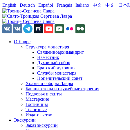
English
Deutsch
Español
Français
Italiano
中文
中文
日本
О Лавре
Структура монастыря
Священноархимандрит
Наместник
Духовный собор
Братский духовник
Службы монастыря
Попечительский совет
Храмы и соборы Лавры
Башни, стены и служебные строения
Подворья и скиты
Мастерские
Гостиницы
Трапезные
Издательство
Экскурсии
Заказ экскурсий