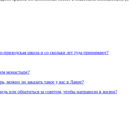
но-приходская школа и со скольки лет туда принимают?
шем монастыре?
, можно ли заказать такое у вас в Лавре?
ведь или обратиться за советом, чтобы направили в жизни?