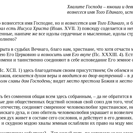
Хвалите Господа – юноши и дев
вознесеся имя Того Единаго, исп
о вознесется имя Господне, но и
вознесется имя Того Единаго,
и б
слал есть Иисуса Христа
(Иоан. XVII. 3) повсюду соделается и н
ные, наипаче же все идолы сердечные и мысленные, идолы стра
полнено?
рыта в судьбах Вечнаго, благо нам, христиане, что хотя отчасти
сею Его Церковию
и возносить имя Его вкупе
(Пс. XXXIII. 4). Ес
имени и таинственно соединяют в себе исповедание Его земное 
Пс. XCII. 1) здесь благодатным своим присутствием;
Он облекся
н
Божия,
вземлется духом
веры и
вводится во двор внутренний
– в 
полн славы дом Господень;
видит
место престола
Божия и
место
ь без сомнения общая всем здесь собранным, – да не обратится в
нные дни общественных бедствий основав свой союз для того, чт
отечеству, соединяет смиренное человеколюбие христианское, н
нскаго духа, и сию обитель человеколюбия украшает и возвелич
я дух живет в составе сего сословия, и действует в его деяния
), и скудною мздою хвалы земныя ослабляли их право на мзду мн