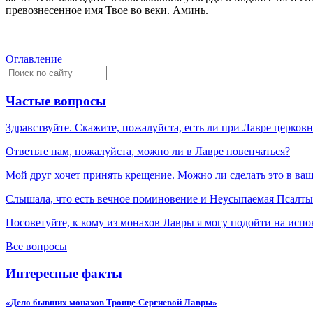
превознесенное имя Твое во веки. Аминь.
Оглавление
Частые вопросы
Здравствуйте. Скажите, пожалуйста, есть ли при Лавре церков
Ответьте нам, пожалуйста, можно ли в Лавре повенчаться?
Мой друг хочет принять крещение. Можно ли сделать это в ва
Слышала, что есть вечное поминовение и Неусыпаемая Псалтырь
Посоветуйте, к кому из монахов Лавры я могу подойти на испо
Все вопросы
Интересные факты
«Дело бывших монахов Троице-Сергиевой Лавры»