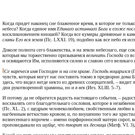
Когда придет наконец сие блаженное время, в которое не тольк
небеси
? Когда единое имя
Единаго истиннаго Бога и егоже по
воскликновением юношей? Когда все кумиры древянные и камен
славы Его вся земля
(Пс. LXXI. 19), подобно как все небо ея ис
Доколе полнота сего блаженства, и на земли небеснаго, еще сок
которыя мы торжественно призываемся
величить Господа
со в
и освящаются Им, исполняются силою и славою сего великаго 
Се наречеся имя
Господне и
на сем храме. Господь воцарился
(
чувств, которыя могут нас поставить токмо в предвории дома 
здесь, что видел негде некто из древних созерцателей, – видит
дни рукотворенной храмины, но и
в век
(Иез. XLIII. 5–7).
И потому да не обратится радость настоящаго события, – радост
восхвалять сего благодетельнаго сословия, которое в незабве
(Пс. XL. 2), с щедрым человеколюбием, свойственным любви к 
нагбенным ветхостию кровом; и, по внушению того же христиа
вознесеннаго впрочем – имени порфироносной матери сирот, кое
проповедывали их
шуйце,
что
творит
их
десница
(Матф. VI. 3