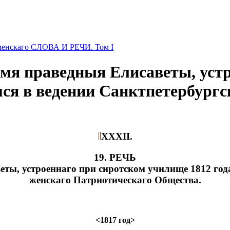
менскаго СЛОВА И РЕЧИ. Том I
имя праведныя Елисаветы, уст
мся в ведении Санктпетербургс
XXXII.
19. РЕЧЬ
ты, устроеннаго при сиротском училище 1812 год
женскаго Патриотическаго Общества.
<1817 год>