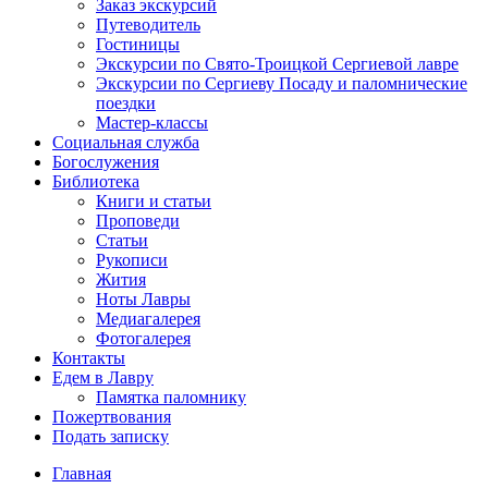
Заказ экскурсий
Путеводитель
Гостиницы
Экскурсии по Свято-Троицкой Сергиевой лавре
Экскурсии по Сергиеву Посаду и паломнические
поездки
Мастер-классы
Социальная служба
Богослужения
Библиотека
Книги и статьи
Проповеди
Статьи
Рукописи
Жития
Ноты Лавры
Медиагалерея
Фотогалерея
Контакты
Едем в Лавру
Памятка паломнику
Пожертвования
Подать записку
Главная