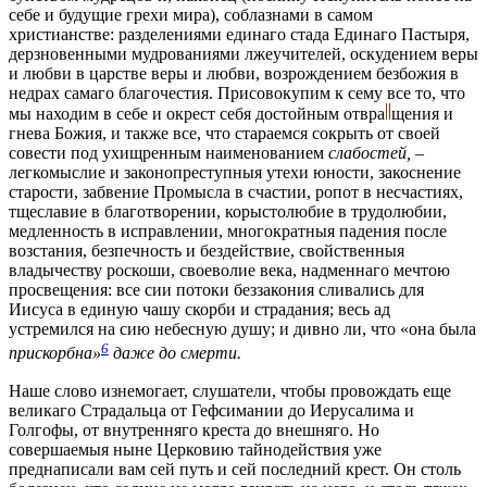
себе и будущие грехи мира), соблазнами в самом
христианстве: разделениями единаго стада Единаго Пастыря,
дерзновенными мудрованиями лжеучителей, оскудением веры
и любви в царстве веры и любви, возрождением безбожия в
недрах самаго благочестия. Присовокупим к сему все то, что
мы находим в себе и окрест себя достойным
отвра
щения
и
гнева Божия, и также все, что стараемся сокрыть от своей
совести под ухищренным наименованием
слабостей, –
легкомыслие и законопреступныя утехи юности, закоснение
старости, забвение Промысла в счастии, ропот в несчастиях,
тщеславие в благотворении, корыстолюбие в трудолюбии,
медленность в исправлении, многократныя падения после
возстания, безпечность и бездействие, свойственныя
владычеству роскоши, своеволие века, надменнаго мечтою
просвещения: все сии потоки беззакония сливались для
Иисуса в единую чашу скорби и страдания; весь ад
устремился на сию небесную душу; и дивно ли, что «она была
6
прискорбна»
даже до смерти.
Наше слово изнемогает, слушатели, чтобы провождать еще
великаго Страдальца от Гефсимании до Иерусалима и
Голгофы, от внутренняго креста до внешняго. Но
совершаемыя ныне Церковию тайнодействия уже
преднаписали вам сей путь и сей последний крест. Он столь