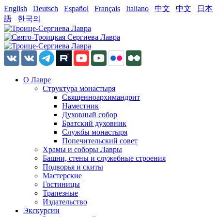
English
Deutsch
Español
Français
Italiano
中文
中文
日本
語
한국의
О Лавре
Структура монастыря
Священноархимандрит
Наместник
Духовный собор
Братский духовник
Службы монастыря
Попечительский совет
Храмы и соборы Лавры
Башни, стены и служебные строения
Подворья и скиты
Мастерские
Гостиницы
Трапезные
Издательство
Экскурсии