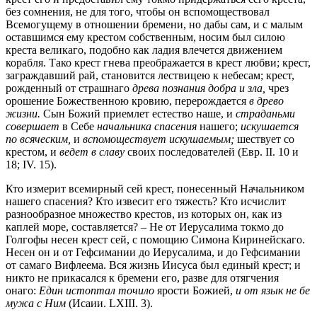
без сомнения, не для того, чтобы он вспомоществовал
Всемогущему в отношении бремени, но дабы сам, и с малым
оставшимся ему крестом собственным, носим был силою
креста великаго, подобно как ладия влечется движением
корабля. Тако крест гнева преображается в крест любви; крест,
заграждавший рай, становится лествицею к небесам; крест,
рожденный от страшнаго
древа познания добра и зла,
чрез
орошение Божественною кровию, перерождается
в древо
жизни.
Сын Божий приемлет естество наше, и
страданьми
совершает
в Себе
начальника спасения
нашего;
искушается
по всяческим,
и
вспомоществует искушаемым;
шествует со
крестом, и
ведет в славу
своих последователей (Евр. II. 10 и
18; IV. 15).
Кто измерит всемирный сей крест, понесенный Начальником
нашего спасения? Кто извесит его тяжесть? Кто исчислит
разнообразное множество крестов, из которых он, как из
каплей море, составляется? – Не от Иерусалима токмо до
Голгофы несен крест сей, с помощию Симона Киринейскаго.
Несен он и от Гефсимании до Иерусалима, и до Гефсимании
от самаго Вифлеема. Вся жизнь Иисуса был единый крест; и
никто не прикасался к бремени его, разве для отягчения
онаго:
Един истоптал точило
ярости Божией,
и от язык не бе
мужа с Ним
(Исаии. LXIII. 3).