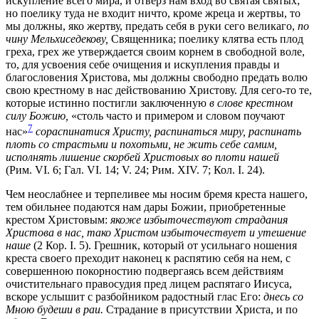
искупление всего мира, и отверз нам вход во святая святых;
но поелику туда не входит ничто, кроме жреца и жертвы, то
мы должны, яко жертву, предать себя в руки сего великаго,
по
чину Мельхиседекову,
Священника; поелику клятва есть плод
греха, грех же утверждается своим корнем в свободной воле,
то, для усвоения себе очищения и искупления правды и
благословения Христова, мы должны свободно предать волю
свою крестному в нас действованию Христову. Для сего-то те,
которые истинно постигли заключенную
в слове крестном
силу Божию,
«столь часто и примером и словом поучают
7
нас»
сораспинатися Христу, распинаться миру, распинать
плоть со страстьми и похотьми, не жить себе самим,
исполнять лишение скорбей Христовых во плоти нашей
(Рим. VI. 6;
Гал. VI. 14;
V. 24;
Рим. XIV. 7;
Кол. I. 24).
Чем неослабнее и терпеливее мы носим бремя креста нашего,
тем обильнее подаются нам дары Божии, приобретенные
крестом Христовым:
якоже избыточествуют страдания
Христова в нас, тако Христом избыточествует и утешение
наше
(2 Кор. I. 5).
Грешник, который от усильнаго ношения
креста своего преходит наконец к распятию себя на нем, с
совершенною покорностию подвергаясь всем действиям
очистительнаго правосудия пред лицем распятаго Иисуса,
вскоре услышит с разбойником радостный глас Его:
днесь со
Мною будеши в раи.
Страдание в присутствии Христа, и по