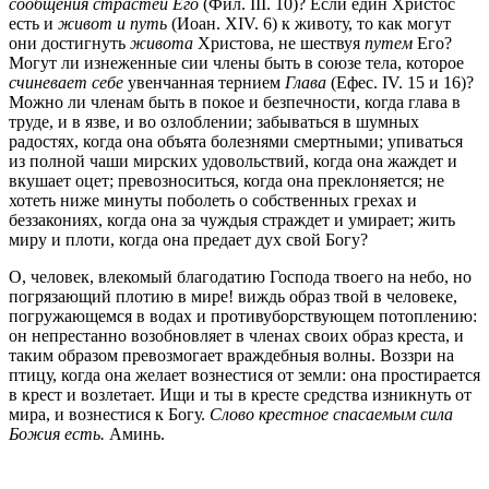
сообщения страстей Его
(Фил. III. 10)?
Если един Христос
есть и
живот и путь
(Иоан. XIV. 6)
к животу, то как могут
они достигнуть
живота
Христова, не шествуя
путем
Его?
Могут ли изнеженные сии члены быть в союзе тела, которое
счиневает себе
увенчанная тернием
Глава
(Ефес. IV. 15 и 16)?
Можно ли членам быть в покое и безпечности, когда глава в
труде, и в язве, и во озлоблении; забываться в шумных
радостях, когда она объята болезнями смертными; упиваться
из полной чаши мирских удовольствий, когда она жаждет и
вкушает оцет; превозноситься, когда она преклоняется; не
хотеть ниже минуты поболеть о собственных грехах и
беззакониях, когда она за чуждыя страждет и умирает; жить
миру и плоти, когда она предает дух свой Богу?
О, человек, влекомый благодатию Господа твоего на небо, но
погрязающий плотию в мире! виждь образ твой в человеке,
погружающемся в водах и противуборствующем потоплению:
он непрестанно возобновляет в членах своих образ креста, и
таким образом превозмогает враждебныя волны. Воззри на
птицу, когда она желает вознестися от земли: она простирается
в крест и возлетает. Ищи и ты в кресте средства изникнуть от
мира, и вознестися к Богу.
Слово крестное спасаемым сила
Божия есть.
Аминь.