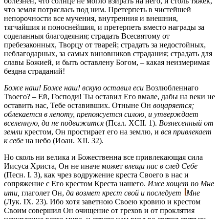
болезнен, что солнце не могло взирать на него, и столь тяжек,
что земля потряслась под ним. Претерпеть в чистейшей
непорочности все мучения, внутренния и внешния,
тягчайшия и поноснейшия, и претерпеть вместо награды за
соделанныя благодеяния; страдать Всесвятому от
пребезаконных, Творцу от тварей; страдать за недостойных,
неблагодарных, за самых виновников страдания; страдать для
славы Божией, и быть оставлену Богом, – какая неизмеримая
бездна страданий!
Боже наш! Боже наш! вскую оставил еси
Возлюбленнаго
Твоего? – Ей, Господи! Ты оставил Его вмале, дабы на веки не
оставить нас, Тебе оставивших. Отныне Он
воцаряется;
облекается в лепоту, препоясуется силою, и утверждает
вселенную, да не подвижится
(Псал. XCII. 1).
Вознесенный от
земли
крестом, Он простирает его на землю, и
вся привлекает
к себе
на небо
(Иоан. XII. 32).
Но сколь ни велика и Божественна все привлекающая сила
Иисуса Христа, Он не иначе может
влещи нас в след Себе
(Песн. I. 3),
как чрез водружение креста Своего в нас и
сопряжение с Его крестом Креста нашего.
Иже хощет по Мне
ити,
глаголет Он,
да возмет крест свой и последует
Мне
(Лук. IX. 23).
Ибо хотя заветною Своею кровию и крестом
Своим совершил Он очищение от грехов и от проклятия