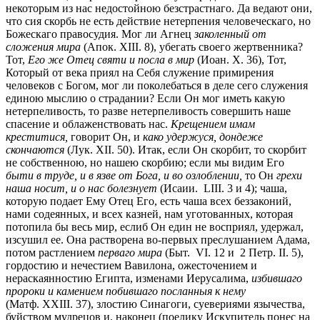
некоторым из нас недостойною безстрастнаго. Да ведают они,
что сия скорбь не есть действие нетерпения человеческаго, но
Божескаго правосудия. Мог ли Агнец
заколенный от
сложения мира
(Апок. XIII. 8),
убегать своего жертвенника?
Тот,
Его же Отец святи и посла в мир
(Иоан. X. 36),
Тот,
Который от века приял на Себя служение примирения
человеков с Богом, мог ли поколебаться в деле сего служения
единою мыслию о страдании? Если Он мог иметь какую
нетерпеливость, то разве нетерпеливость совершить наше
спасение и облаженствовать нас.
Крещением имам
креститися,
говорит Он, и
како удержуся, дондеже
скончаются
(Лук. XII. 50).
Итак, если Он скорбит, то скорбит
не собственною, но нашею скорбию; если мы видим Его
быти в труде, и в язве от Бога, и во озлоблении,
то Он
грехи
наша носит, и о нас болезнует
(Исаии. LIII. 3 и 4); чаша,
которую подает Ему Отец Его, есть чаша всех беззаконий,
нами содеянных, и всех казней, нам уготованных, которая
потопила бы весь мир, еслиб Он един не восприял, удержал,
изсушил ее. Она растворена во-первых преслушанием Адама,
потом растлением
перваго мира
(Быт. VI. 12 и
2 Петр. II. 5),
гордостию и нечестием Вавилона, ожесточением и
нераскаянностию Египта, изменами Иерусалима,
избившаго
пророки и камением побившаго посланныя к нему
(Матф. XXIII. 37),
злостию Синагоги, суевериями язычества,
буйством мудрецов и, наконец (поелику Искупитель понес на