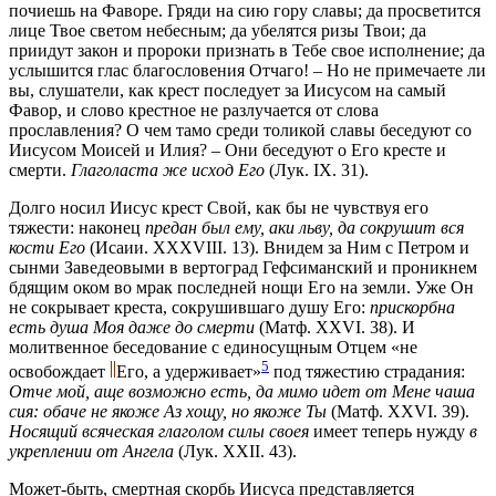
почиешь на Фаворе. Гряди на сию гору славы; да просветится
лице Твое светом небесным; да убелятся ризы Твои; да
приидут закон и пророки признать в Тебе свое исполнение; да
услышится глас благословения Отчаго! – Но не примечаете ли
вы, слушатели, как крест последует за Иисусом на самый
Фавор, и слово крестное не разлучается от слова
прославления? О чем тамо среди толикой славы беседуют со
Иисусом Моисей и Илия? – Они беседуют о Его кресте и
смерти.
Глаголаста же исход Его
(Лук. IX. 31).
Долго носил Иисус крест Свой, как бы не чувствуя его
тяжести: наконец
предан был ему, аки льву, да сокрушит вся
кости Его
(Исаии. XXXVIII. 13).
Внидем за Ним с Петром и
сынми Заведеовыми в вертоград Гефсиманский и проникнем
бдящим оком во мрак последней нощи Его на земли. Уже Он
не сокрывает креста, сокрушившаго душу Его:
прискорбна
есть душа Моя даже до смерти
(Матф. XXVI. 38).
И
молитвенное беседование с единосущным Отцем «не
5
освобождает
Его, а удерживает»
под тяжестию страдания:
Отче мой, аще возможно есть, да мимо идет от Мене чаша
сия: обаче не якоже Аз хощу, но якоже Ты
(Матф. XXVI. 39).
Носящий всяческая глаголом силы своея
имеет теперь нужду
в
укреплении от Ангела
(Лук. XXII. 43).
Может-быть, смертная скорбь Иисуса представляется