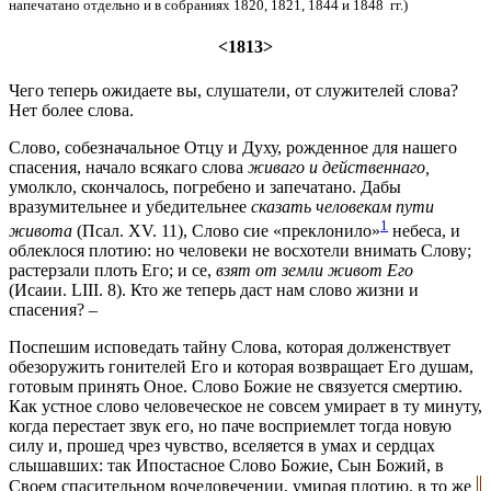
напечатано отдельно и в собраниях 1820, 1821, 1844 и 1848 гг.)
<1813>
Чего теперь ожидаете вы, слушатели, от служителей слова?
Нет более слова.
Слово, собезначальное Отцу и Духу, рожденное для нашего
спасения, начало всякаго слова
живаго и действеннаго,
умолкло, скончалось, погребено и запечатано. Дабы
вразумительнее и убедительнее
сказать человекам пути
1
живота
(Псал. XV. 11),
Слово сие «преклонило»
небеса, и
облеклося плотию: но человеки не восхотели внимать Слову;
растерзали плоть Его; и се,
взят от земли живот Его
(Исаии. LIII. 8).
Кто же теперь даст нам слово жизни и
спасения? –
Поспешим исповедать тайну Слова, которая долженствует
обезоружить гонителей Его и которая возвращает Его душам,
готовым принять Оное. Слово Божие не связуется смертию.
Как устное слово человеческое не совсем умирает в ту минуту,
когда перестает звук его, но паче восприемлет тогда новую
силу и, прошед чрез чувство, вселяется в умах и сердцах
слышавших: так Ипостасное Слово Божие, Сын Божий, в
Своем спасительном вочеловечении, умирая плотию, в то же