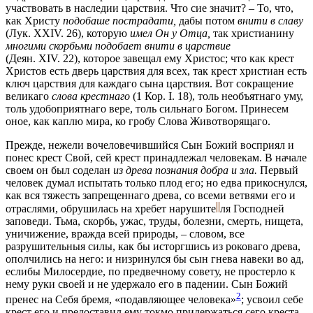
участвовать в наследии царствия. Что сие значит? – То, что,
как Христу
подобаше пострадати,
дабы потом
внити в славу
(Лук. XXIV. 26),
которую
имел Он у Отца,
так христианину
многими скорбьми подобает внити в царствие
(Деян. XIV. 22),
которое завещал ему Христос; что как крест
Христов есть дверь царствия для всех, так крест христиан есть
ключ царствия для каждаго сына царствия. Вот сокращение
великаго
слова крестнаго
(1 Кор. I. 18),
толь необъятнаго уму,
толь удобоприятнаго вере, толь сильнаго Богом. Принесем
оное, как каплю мира, ко гробу Слова Животворящаго.
Прежде, нежели вочеловечившийся Сын Божий восприял и
понес крест Свой, сей крест принадлежал человекам. В начале
своем он был соделан
из древа познания добра и зла.
Первый
человек думал испытать только плод его; но едва прикоснулся,
как вся тяжесть запрещеннаго древа, со всеми ветвями его и
отраслями, обрушилась на хребет
нарушите
ля
Господней
заповеди. Тьма, скорбь, ужас, труды, болезни, смерть, нищета,
уничижение, вражда всей природы, – словом, все
разрушительныя силы, как бы исторгшись из роковаго древа,
ополчились на него: и низринулся бы сын гнева навеки во ад,
еслибы Милосердие, по предвечному совету, не простерло к
нему руки своей и не удержало его в падении. Сын Божий
2
пренес на Себя бремя, «подавляющее человека»
; усвоил себе
крест его и предоставил ему токмо придержаться сего креста,