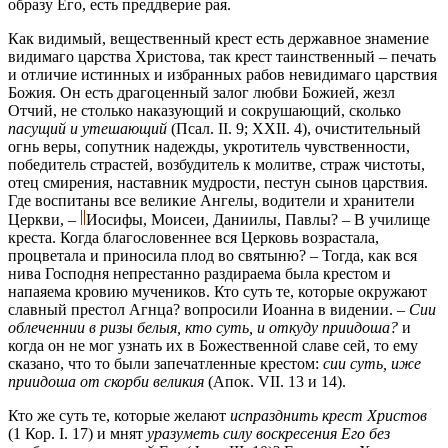
образу Его, есть преддверие рая.
Как видимый, вещественный крест есть державное знамение
видимаго царства Христова, так крест таинственный – печать
и отличие истинных и избранных рабов невидимаго царствия
Божия. Он есть драгоценный залог любви Божией, жезл
Отчий, не столько наказующий и сокрушающий, сколько
пасущий и утешающий
(Псал. II. 9;
XXII. 4),
очистительный
огнь веры, сопутник надежды, укротитель чувственности,
победитель страстей, возбудитель к молитве, страж чистоты,
отец смирения, наставник мудрости, пестун сынов царствия.
Где воспитаны все великие Ангелы, водители и хранители
Церкви, –
Иосифы, Моисеи, Даниилы, Павлы? – В училище
креста. Когда благословеннее вся Церковь возрастала,
процветала и приносила плод во святыню? – Тогда, как вся
нива Господня непрестанно раздираема была крестом и
напаяема кровию мучеников. Кто суть те, которые окружают
славный престол Агнца? вопросили Иоанна в видении. –
Сии
облеченнии в ризы белыя, кто суть, и откуду приидоша?
и
когда он не мог узнать их в Божественной славе сей, то ему
сказано, что то были запечатленные крестом:
сии суть, иже
приидоша от скорби великия
(Апок. VII. 13 и 14).
Кто же суть те, которые желают
испразднить крест Христов
(1 Кор. I. 17)
и мнят
уразуметь силу воскресения Его без