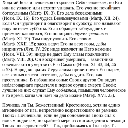
Ходатай Бога и человеков открывает Себя человекам; но Его
или не узнают, или нехотят узнавать. Его учение
почи
тают
богохульным
(Матф. IX. 3),
Его дела беззаконными
(Иоан. IX. 16),
Его чудеса Веельзевуловыми
(Матф. XII. 24).
Если Он чудотворит и благотворит в субботу, Его называют
нарушителем субботы. Если обращает заблуждших и
приемлет кающихся, Его порицают
другом грешников
(Матф. XI. 19).
Там ищут уловить Его словом
(Матф. XXII. 15);
здесь ведут Его на верх горы, дабы
низринуть
(Лук. IV. 29);
инде вземлют на Него камение
(Иоан. VIII. 59);
нигде не дают Ему главы подклонити
(Матф. VIII. 20).
Он воскрешает умершаго, – завистники
совещаваются умертвить Его Самого (Иоан. XI. 43, 44, 46
и 53). Народ во вратах Иерусалима приветствует Его царем, –
все земныя власти возстают, дабы осудить Его, как
преступника. В избранном сонме Своих другов Он видит
неблагодарнаго предателя и первое орудие смерти Своей;
лучшие из них служат Ему
соблазном,
помышляя человеческое
в то время, когда Он идет на дело Божие
(Матф. XVI. 23).
Почиешь ли Ты, Божественный Крестоносец, хотя на едино
мгновение от ига, непрестанно возрастающаго на раменах
Твоих? Почиешь ли, если не для обновления Твоих сил к
новым подвигам, по крайней мере из снисхождения к немощи
Твоих последователей? – Так, приближаясь к Голгофе, Ты