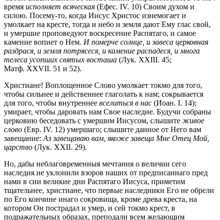
время
исполняет всяческая
(Ефес. IV. 10)
Своим духом и
силою. Посему-то, когда Иисус Христос изнемогает и
умолкает на кресте, тогда и небо и земля дают Ему глас свой,
и умершие проповедуют воскресение Распятаго, и самое
камение вопиет о Нем.
И померче солнце, и завеса церковная
раздрася, и земля потрясеся, и камение распадеся, и многа
телеса усопших святых восташа
(Лук. XXIII. 45;
Матф. XXVII. 51
и 52).
Христиане! Воплощенное Слово умолкает токмо для того,
чтобы сильнее и действеннее глаголать к нам; сокрывается
для того, чтобы внутреннее
вселиться в нас
(Иоан. I. 14);
умирает, чтобы даровать нам Свое наследие. Будучи собраны
церковию беседовать с умершим Иисусом, слышите
живое
слово
(Евр. IV. 12)
умершаго; слышите данное от Него вам
завещание:
Аз завещаваю вам, якоже завеща Мне Отец Мой,
царство
(Лук. XXII. 29).
Но, дабы неблаговременныя мечтания о величии сего
наследия не уклонили взоров наших от предписаннаго пред
нами в сии великие дни Распятаго Иисуса, приметим
тщательнее, христиане, что первые наследники Его не обрели
по Его кончине инаго сокровища, кроме древа креста, на
котором Он пострадал и умер, и сей токмо крест, в
подражательных образах, преподали всем желающим