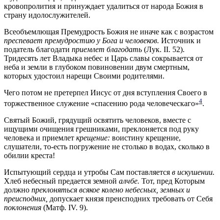
кровопролития и принуждает удалиться от народа Божия в
страну идолослужителей.
Всеобъемлющая Премудрость Божия не иначе как с возрастом
преспевает премудростию у Бога и человеков.
Источник и
податель благодати
приемлет благодать
(Лук. II. 52).
Тридесять лет Владыка небес и Царь славы сокрывается от
неба и земли в глубоком повиновении двум смертным,
которых удостоил нарещи Своими родителями.
Чего потом не претерпел Иисус от дня вступления Своего в
4
торжественное служение «спасению рода человеческаго»
.
Святый Божий, грядущий освятить человеков, вместе с
ищущими очищения грешниками, преклоняется под руку
человека и приемлет
крещение:
воистину крещение,
слушатели, то-есть погружение не столько в водах, сколько в
обилии креста!
Испытующий сердца и утробы Сам поставляется
в искушении.
Хлеб небесный предается земной
алчбе.
Тот, пред Которым
должно
преклоняться всякое колено небесных, земных и
преисподних,
допускает князя преисподних требовать от Себя
поклонения
(Матф. IV. 9).