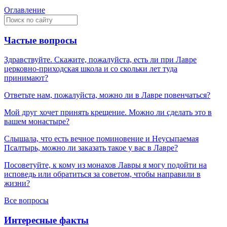
Оглавление
Частые вопросы
Здравствуйте. Скажите, пожалуйста, есть ли при Лавре
церковно-приходская школа и со скольки лет туда
принимают?
Ответьте нам, пожалуйста, можно ли в Лавре повенчаться?
Мой друг хочет принять крещение. Можно ли сделать это в
вашем монастыре?
Слышала, что есть вечное поминовение и Неусыпаемая
Псалтырь, можно ли заказать такое у вас в Лавре?
Посоветуйте, к кому из монахов Лавры я могу подойти на
исповедь или обратиться за советом, чтобы направили в
жизни?
Все вопросы
Интересные факты