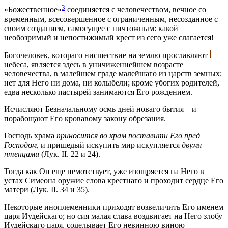
3
«Божественное»
соединяется с человечеством, вечное со
временным, всесовершенное с ограниченным, несозданное с
своим созданием, самосущее с ничтожным: какой
необозримый и непостижимый крест из сего уже слагается!
Богочеловек, котораго нисшествие на землю прославляют
небеса, является здесь в уничиженнейшем возрасте
человечества, в малейшем граде малейшаго из царств земных;
нет для Него ни дома, ни колыбели; кроме убогих родителей,
едва несколько пастырей занимаются Его рождением.
Исчисляют Безначальному осмь дней новаго бытия – и
порабощают Его кровавому закону обрезания.
Господь храма
приносится во храм поставити Его пред
Господом,
и пришедый искупить мир искупляется
двумя
птенцами
(Лук. II. 22 и 24).
Тогда как Он еще немотствует, уже изощряется на Него в
устах Симеона оружие слова крестнаго и проходит сердце Его
матери (Лук. II. 34 и 35).
Некоторые иноплеменники приходят возвеличить Его именем
царя Иудейскаго; но сия малая слава воздвигает на Него злобу
Иудейскаго царя, соделывает Его невинною виною