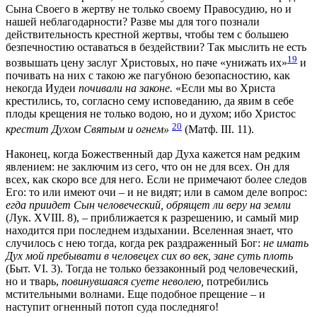
Сына Своего в жертву не только своему Правосудию, но и
нашей неблагодарности? Разве мы для того познали
действительность крестной жертвы, чтобы тем с большею
безпечностию оставаться в бездействии? Так мыслить не есть
19
возвышать цену заслуг Христовых, но паче «унижать их»
и
почивать на них с такою же пагубною безопасностию, как
некогда Иудеи
почивали на законе.
«Если мы во Христа
крестились, то, согласно сему исповеданию, да явим в себе
плоды крещения не только водою, но и духом; ибо Христос
20
крестит Духом Святым и огнем»
(Матф. III. 11).
Наконец, когда Божественный дар Духа кажется нам редким
явлением: не заключим из сего, что он не для всех. Он для
всех, как скоро все для него. Если не примечают более следов
Его: то или имеют очи – и не видят; или в самом деле вопрос:
егда приидет Сын человеческий, обрящет ли веру на земли
(Лук. XVIII. 8)
, – приближается к разрешению, и самый мир
находится при последнем издыхании. Вселенная знает, что
случилось с нею тогда, когда рек раздраженный Бог:
не имать
Дух мой пребывати в человецех сих во век, зане суть плоть
(Быт. VI. 3)
. Тогда не только беззаконный род человеческий,
но и тварь,
повинувшаяся суете неволею,
потребились
мстительными волнами. Еще подобное прещение – и
наступит огненный потоп суда последняго!