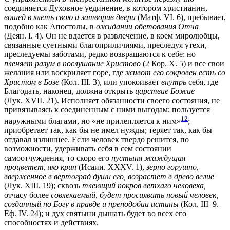
соединяется Духовное уединение, в котором христианин,
вошед в клеть свою и затворив двери
(Матф. VI. 6), пребывает,
подобно как Апостолы, в
ожидании обетования Отча
(Деян. I. 4). Он не вдается в развлечение, в коем миролюбцы,
связанные суетными благоприличиями, преследуя утехи,
преследуемы заботами, редко возвращаются к себе: но
пленяет разум в послушание Христово
(2 Кор. X. 5) и все свои
желания или воскриляет горе, где
живот его сокровен есть со
Христом в Бозе
(Кол. III. 3), или упокоивает
внутрь
себя, где
Благодать, наконец, должна открыть
царствие Божие
(Лук. XVII. 21). Исполняет обязанности своего состояния, не
привязываясь к соединенным с ними выгодам; пользуется
12
наружными благами, но «не прилепляется к ним»
;
приобретает так, как бы не имел нужды; теряет так, как бы
отдавал излишнее. Если человек твердо решится, по
возможности, удерживать себя в сем состоянии
самоотчуждения, то скоро его
пустыня жаждущая
процветет, яко крин
(Исаии. XXXV. 1),
зерно горушно,
вверженное в вертоград души его, возрастет в древо велие
(Лук. XIII. 19); сквозь
тлеющий покров ветхаго человека,
отчасу более
совлекаемый, будет просиявать новый человек,
созданный по Богу в правде и преподобии истины
(Кол. III 9.
Еф. IV. 24); и дух святыни дышать будет во всех его
способностях и действиях.