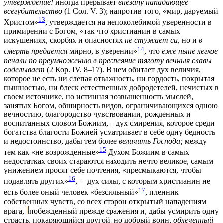
утверждение!
иногда прерывает
внезапу нападающее
всегубительство
(1 Сол. V. 3);
напротив того, «мир, даруемый
13
Христом»
, утверждается на непоколебимой уверенности в
примирении с Богом, «так что христианин в самых
искушениях, скорбях и опасностях
не
стужает си,
но и
в
14
смерть предается
мирно, в уверении»
, что
еже ныне легкое
печали по преумножению в преспеяние тяготу вечныя славы
соделывает
(2 Кор. IV. 8–17). В нем обитает дух величия,
которое не есть ни слепая отважность, ни гордость, покрытая
пышностью, ни блеск естественных добродетелей, нечистых в
своем источнике, но истинная возвышенность мыслей,
занятых Богом, обширность видов, ограничивающихся одною
вечностию, благородство чувствований, рожденных и
воспитанных словом Божиим, – дух смирения, которое среди
богатства благости Божией усматривает в себе одну бедность
и недостоинство, дабы тем более
величить Господа;
между
15
тем как «не возрожденные»
Духом Божиим в самых
недостатках своих стараются находить нечто великое, самым
унижением просят себе почтения, «пресмыкаются, чтобы
16
подавлять других»
, – дух силы, с которым христианин не
17
есть более оный человек «безсильный»
, пленник
собственных чувств, со всех сторон открытый нападениям
врага,
побежденный прежде сражения и, дабы усмирить одну
страсть, покаряющийся другой; но добрый воин,
облеченный