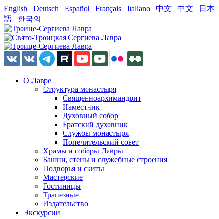
English
Deutsch
Español
Français
Italiano
中文
中文
日本
語
한국의
О Лавре
Структура монастыря
Священноархимандрит
Наместник
Духовный собор
Братский духовник
Службы монастыря
Попечительский совет
Храмы и соборы Лавры
Башни, стены и служебные строения
Подворья и скиты
Мастерские
Гостиницы
Трапезные
Издательство
Экскурсии