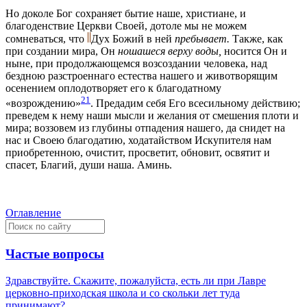
Но доколе Бог сохраняет бытие наше, христиане, и
благоденствие Церкви Своей, дотоле мы не можем
сомневаться, что
Дух Божий в ней
пребывает.
Также, как
при создании мира, Он
ношашеся верху воды,
носится Он и
ныне, при продолжающемся возсоздании человека, над
бездною разстроеннаго естества нашего и животворящим
осенением оплодотворяет его к благодатному
21
«возрождению»
. Предадим себя Его всесильному действию;
преведем к нему наши мысли и желания от смешения плоти и
мира; воззовем из глубины отпадения нашего, да снидет на
нас и Своею благодатию, ходатайством Искупителя нам
приобретенною, очистит, просветит, обновит, освятит и
спасет, Благий, души наша. Аминь.
Оглавление
Частые вопросы
Здравствуйте. Скажите, пожалуйста, есть ли при Лавре
церковно-приходская школа и со скольки лет туда
принимают?