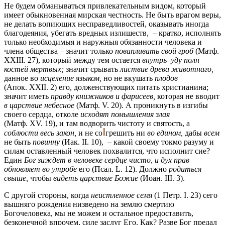
Не будем обманываться привлекательным видом, который
имеет обыкновенная мирская честность. Не быть врагом веры,
не делать вопиющих несправедливостей, оказывать иногда
благодеяния, убегать вредных излишеств, – кратко, исполнять
только необходимыя и наружныя обязанности человека и
члена общества – значит только
повапливать свой гроб
(Матф.
XXIII. 27), который между тем остается
внутрь–уду
полн
костей мертвых;
значит срывать
листвие древа животнаго,
данное во
исцеление языком,
но не вкушать
плодов
(Апок. XXII. 2)
его, долженствующих питать христианина;
значит иметь
правду книжников и фарисеев,
которая не вводит
в царствие небесное
(Матф. V. 20).
А проникнуть в изгибы
своего сердца, отколе
исходят помышления злая
(Матф. XV. 19),
и там водворить чистоту и святость, а
соблюсти весь закон,
и не
со
грешить
ни
во едином,
дабы
всем
не быть
повинну
(Иак. II. 10),
– какой своему токмо разуму и
силам оставленный человек похвалится, что исполнит сие?
Един
Бог зиждет в человеке сердце чисто, и дух прав
обновляет во утробе
его
(Псал. L. 12).
Должно
родиться
свыше,
чтобы
видеть царствие Божие
(Иоан. III. 3).
С другой стороны, когда
неистленное семя
(1 Петр. I. 23)
сего
вышняго рождения низведено на землю смертию
Богочеловека, мы не можем и остальное предоставить,
безконечной впрочем, силе заслуг Его. Как? Разве Бог предал