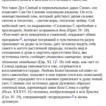
Что такое Дух Святый в первоначальных дарах Своих, сие
изъясняет Сам Он Своими
огненными языками.
Он есть
невещественный
огнь,
который действует двумя силами:
светом и теплотою, – светом веры, теплотою любви. Сей
5
небесный свет, по выражению «Соломона»
,
предходит и
просвещает, дондеже исправится день
(Прит. IV. 18).
«Разгоняет мглу неведения и сомнений; открывает обман
6
призраков»
, которые погрязший в чувственности разум
принимает не редко за истины; дает человеку видеть себя
самого в наготе растленной природы, познать мир в
отношении к душе и ощутить присутствие Бога, яко
источника света; сообщает
уповаемых извещение, вещей
7
обличение невидимых
(Евр. XI. 1)
. По той мере, как свет от
Солнца правды умножается в уме, согревается и
воспламеняется сердце. Любовь Божественная изгоняет из
него самолюбие, попаляет в нем терние плотских пожеланий,
очищает; упраздняет его и взаимно привлекает в душу новый
свет. Слияние сих источных даров Духовных образует
огненный язык, изрекающий закон Бога
Слова
в сердце
(Псал. XXXVI. 31) человека,
воображающий в нем Христа
8
(Гал. IV. 19), совершающий «возрождение»
в жизнь
духовную.