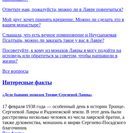
Ответьте нам, пожалуйста, можно ли в Лавре повенчаться?
Мой друг хочет принять крещение. Можно ли сделать это в
вашем монастыре?
Слышала, что есть вечное поминовение и Неусыпаемая
Псалтырь, можно ли заказать такое у вас в Лавре?
Посоветуйте, к кому из монахов Лавры я могу подойти на
исповедь или обратиться за советом, чтобы направили в
жизни?
Все вопросы
Интересные факты
«Дело бывших монахов Троице-Сергиевой Лавры»
17 февраля 1938 года — особенный день в истории Троице-
Сергиевой Лавры и Радонежской земли. В этот день были
расстреляны несколько человек из числа лаврской братии, а
также духовенства, монахинь и мирян Сергиево-Посадского
благочиния.