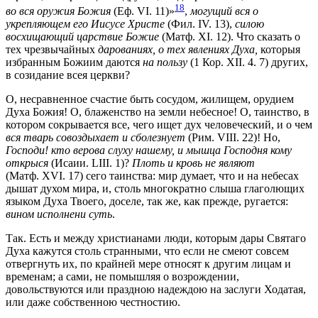
18
во вся оружия Божия
(Еф. VI. 11)»
,
могущий вся о
укрепляющем его Иисусе Христе
(Фил. IV. 13),
силою
восхищающий царствие Божие
(Матф. XI. 12).
Что сказать о
тех чрезвычайных
дарованиях, о тех явлениях Духа,
которыя
избранным Божиим даются
на пользу
(1 Кор. XII. 4. 7) других,
в созидание всея церкви?
О, несравненное счастие быть сосудом, жилищем, орудием
Духа Божия! О, блаженство на земли небесное! О, таинство, в
котором сокрывается все, чего ищет дух человеческий, и о чем
вся тварь совоздыхает и сболезнует
(Рим. VIII. 22)!
Но,
Господи! кто верова слуху нашему, и мышца Господня кому
открыся
(Исаии. LIII. 1)?
Плоть и кровь не являют
(Матф. XVI. 17)
сего таинства: мир думает, что и на небесах
дышат духом мира, и, столь многократно слыша глаголющих
языком Духа Твоего, доселе, так же, как прежде, ругается:
вином исполнени суть
.
Так. Есть и между христианами люди, которым дары Святаго
Духа кажутся столь странными, что если не смеют совсем
отвергнуть их, по крайней мере относят к другим лицам и
временам; а сами, не помышляя о возрождении,
довольствуются или праздною надеждою на заслуги Ходатая,
или даже собственною честностию.