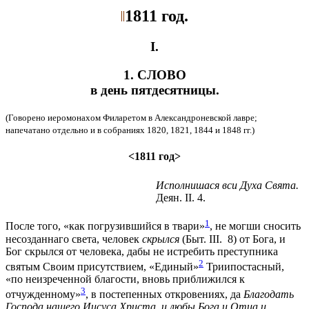
1811 год.
I.
1. СЛОВО
в день пятдесятницы.
(Говорено иеромонахом Филаретом в Александроневской лавре;
напечатано отдельно и в собраниях 1820, 1821, 1844 и 1848 гг.)
<1811 год>
Исполнишася вси Духа Свята.
Деян. II. 4.
1
После того, «как погрузившийся в твари»
, не могши сносить
несозданнаго света, человек
скрылся
(Быт. III. 8) от Бога, и
Бог скрылся от человека, дабы не истребить преступника
2
святым Своим присутствием, «Единый»
Триипостасный,
«по неизреченной благости, вновь приближился к
3
отчужденному»
, в постепенных откровениях, да
Благодать
Господа нашего Иисуса Христа, и любы Бога и Отца и