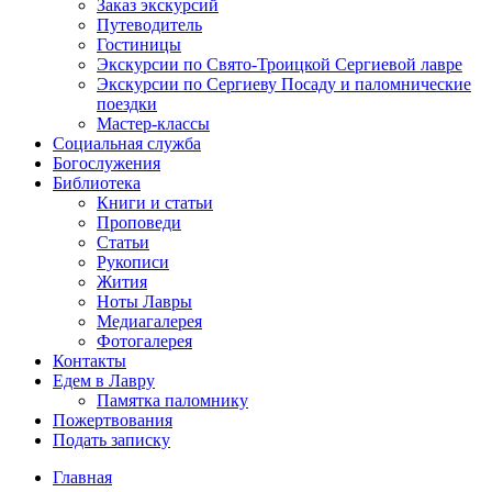
Заказ экскурсий
Путеводитель
Гостиницы
Экскурсии по Свято-Троицкой Сергиевой лавре
Экскурсии по Сергиеву Посаду и паломнические
поездки
Мастер-классы
Социальная служба
Богослужения
Библиотека
Книги и статьи
Проповеди
Статьи
Рукописи
Жития
Ноты Лавры
Медиагалерея
Фотогалерея
Контакты
Едем в Лавру
Памятка паломнику
Пожертвования
Подать записку
Главная