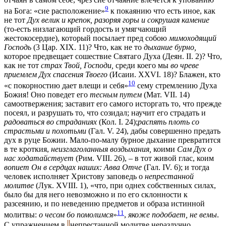
9
на Бога: «сие расположение»
к покаянию что есть иное, как
не тот
Дух велик и крепок, разоряя горы и сокрушая камение
(то-есть низлагающий гордость и умягчающий
жестокосердие), который посылает пред собою
мимоходящий
Господь
(3 Цар. XIX. 11)? Что, как не то
дыхание бурно,
которое предвещает сошествие Святаго Духа (Деян. II. 2)? Что,
как не тот
страх Твой, Господи,
среди коего мы
во чреве
приемлем Дух спасения Твоего
(Исаии. XXVI. 18)? Блажен, кто
10
«с покорностию дает влещи и себя»
сему стремлению Духа
Божия! Оно поведет его
тесным путем
(Мат. VII. 14)
самоотвержения; заставит его самого исторгать то, что прежде
посеял, и разрушать то, что созидал; научит его страдать и
радоваться во страданиях
(Кол. I. 24);
распять плоть со
страстьми и похотьми
(Гал. V. 24), дабы совершенно предать
дух в руце Божии. Мало-по-малу бурное дыхание превратится
в те кроткия,
неизглаголанныя воздыхания,
коими
Сам Дух о
нас ходатайствует
(Рим. VIII. 26), – в тот живой глас, коим
вопиет Он в сердцах наших: Авва Отче
(Гал. IV. 6); и тогда
человек исполняет Христову заповедь о
непрестанной
молитве
(Лук. XVIII. 1), «что, при однех собственных силах,
было бы для него невозможно и по его склонности к
разсеянию, и по неведению предметов и образа истинной
11
молитвы:
о чесом бо помолимся
»
,
якоже подобает, не вемы
.
С упражнением в
непрестанной молитве неразлучно