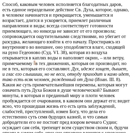
Способ, каковым человек исполняется благодатных даров,
есть единое нераздельное действие Св. Духа, которое, однако,
в человеке начинается и прекращается, уменьшается и
возрастает, длится и ускоряется, приемлет различныя
направления и виды; всегда соответствует готовности
приемлющаго, но никогда не зависит от его произвола;
сопровождается ощутительными следствиями, но убегает от
разсудка, желающаго взойти к его началу. Простираясь из
внутренняго во внешнее, оно уподобляется влаге, сходящей
на руно Гедеоново (Суд. VI. 38), которая из воздуха
открывается в каплях воды и наполняет окрин, – или ветру,
примечаемому
в тех движениях, которыя он производит, но
не в тех, которыя его составляют.
Дух, идеже хощет, дышет,
и глас его слышиши, но не веси, откуду приходит и камо идет,
тако есть всяк человек, рожденный от Духа
(Иоан. III. 8).
Какия же суть примечательнейшия перемены, которыя могут
означить путь Духа Божия в душе человеческой? Бывают
минуты, в которыя и преданный миру и плоти человек
пробуждается от очарования, в каковом они держат его; видит
ясно, что прошедшая жизнь его есть цепь заблуждений,
слабостей, преступлений, измен Богу, что дела его
естественно суть семя будущих казней, и что самыя
добродетели его не постоят пред взором вечнаго Судии;
осуждает сам себя, трепещет всем существом своим и, будучи
отчаян в самом себе, чрез сие отчаяние влечется к упованию