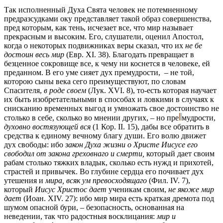
Так исполненный Духа Свята человек не потемненному
предразсудками оку представляет такой образ совершенства,
пред которым, как тень, исчезает все, что мир называет
прекрасным и высоким. Его, слушатели, оценил Апостол,
когда о некоторых подвижниках веры сказал, что их
не бе
достоин весь мир
(Евр. XI. 38). Благодать превращает в
безценное сокровище все, к чему ни коснется в человеке, ей
преданном. В его уме сияет дух премудрости, – не той,
которою сыны века сего преимуществуют, по словам
Спасителя,
в роде своем
(Лук. XVI. 8), то-есть которая научает
их быть изобретательными в способах и ловкими в случаях к
снисканию временных выгод и умножать свое достоинство не
столько в себе, сколько во мнении других, – но
пре
мудрости,
духовно востязующей вся
(1 Кор. II. 15), дабы все обратить в
средства к единому вечному благу души. Его волю движет
дух свободы: ибо
закон Духа жизни о Христе Иисусе его
свободил от закона греховнаго и смерти,
который дает своим
рабам столько тяжких владык, сколько есть нужд и прихотей,
страстей и привычек. Во глубине сердца его почивает дух
утешения и
мира, всяк ум превосходящаго
(Фил. IV. 7),
который
Иисус Христос дает
ученикам своим,
не якоже мир
дает
(Иоан. XIV. 27):
ибо мир мира есть краткая дремота под
шумом опасной бури, – безопасность, основанная на
неведении, так что радостныя восклицания:
мир и