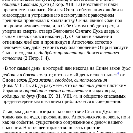
общение Святаго Духа
(2 Кор. XIII. 13) возставит и паки
превознесет падшаго. Явился Отец в обетованиях любви и
милосердия и устрашеннаго всемогущим правосудием
грешника провождал к ходатайству Сына: явился Сын под
покровом человечества, и, в Себе Самом победив грех, и
умертвив смерть, отверз Благодати Святаго Духа дверь к
сынам гнева: явился наконец Дух Святый в знамении
огненных
язы
ков
и проникнул в Апостолах естество
человеческое, дабы усвоить ему благоволение Отца и заслуги
Сына и соделать,
да будем причастницы божественнаго
естества
(2 Петр. I. 4).
«В тот самый день, в который дан некогда на Синае закон
духа
4
работы в боязнь
смерти; в тот самый день исшел ныне»
от
Сиона
закон Духа жизни, свободы, сыноположения
(Рим. VIII. 15. 2): да разумеем, что
не постигнутое
плотским
Израилем
оправдание закона исполняется
в чадах веры,
ходящих по духу
(Рим. IX. 31. VIII. 4), и общество спасаемых
предъизмеренным шествием приближается к совершению.
Итак, мы должны взирать на сошествие Святаго Духа не
токмо как на чудо, прославившее Апостольскую церковь, но и
как на событие, существенно сопряженное с делом нашего
спасения. Настоящее торжество не есть простое
воспоминание прошедшаго, но продолжение Апостольскаго