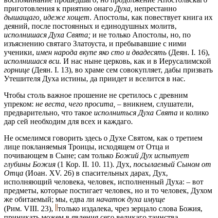
приготовления к приятию онаго
Духа,
непрестанно
дышащаго, идеже хощет
. Апостолы, как повествует книга их
деяний, после постоянных и единодушных молитв,
исполнишася Духа Свята;
и не только Апостолы, но, по
изъяснению святаго Златоуста, и пребывавшие с ними
ученики,
имен народа вкупе яко сто и двадесять
(Деян. I. 16),
исполнишася вси.
И нас ныне церковь, как и в Иерусалимской
горнице
(Деян. I. 13), во храме сем совокупляет, дабы призвать
Утешителя Духа истины, да приидет и вселится в нас.
Чтобы столь важное прошение не сретилось с древним
упреком:
не веста, чего просита,
– вникнем, слушатели,
предварительно, что такое
исполниться Духа Свята
и колико
дар сей необходим для всех и каждаго.
Не осмелимся говорить здесь о Духе Святом, как о третием
лице покланяемыя Троицы, исходящем от Отца и
почивающем в Сыне; сам только
Божий Дух испытует
глубины Божия
(1 Кор. II. 10. 11). Дух,
посылаемый Сыном от
Отца
(Иоан. XV. 26) в спасительных дарах, Дух,
исполняющий человека, человек, исполненный Духа: – вот
предметы, которые постигает человек, но и то человек, Духом
же обитаемый; мы, едва ли
начаток духа имуще
(Рим. VIII. 23),
только издалека, чрез зерцало слова Божия,
приникать можем в явления сего великаго таинства.