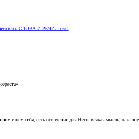
менскаго СЛОВА И РЕЧИ. Том I
возраста».
котором ищем себя, есть огорчение для Него; всякая мысль, наклон