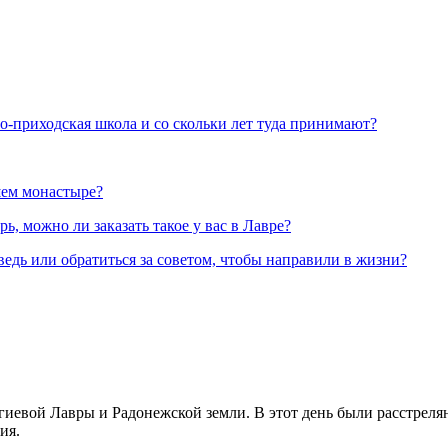
но-приходская школа и со скольки лет туда принимают?
шем монастыре?
, можно ли заказать такое у вас в Лавре?
ведь или обратиться за советом, чтобы направили в жизни?
иевой Лавры и Радонежской земли. В этот день были расстреляны
ия.