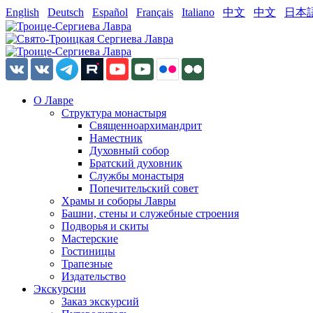
English
Deutsch
Español
Français
Italiano
中文
中文
日本
О Лавре
Структура монастыря
Священноархимандрит
Наместник
Духовный собор
Братский духовник
Службы монастыря
Попечительский совет
Храмы и соборы Лавры
Башни, стены и служебные строения
Подворья и скиты
Мастерские
Гостиницы
Трапезные
Издательство
Экскурсии
Заказ экскурсий