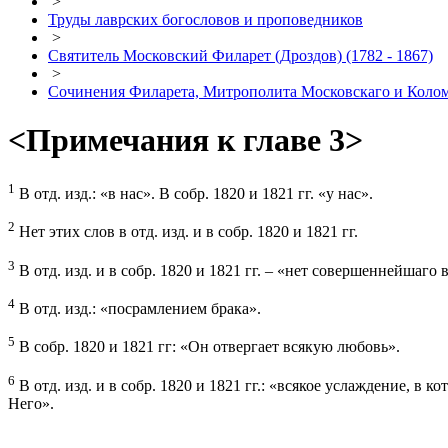
>
Труды лаврских богословов и проповедников
>
Святитель Московский Филарет (Дроздов) (1782 - 1867)
>
Сочинения Филарета, Митрополита Московскаго и Коло
<Примечания к главе 3>
1
В отд. изд.: «в нас». В собр. 1820 и 1821 гг. «у нас».
2
Нет этих слов в отд. изд. и в собр. 1820 и 1821 гг.
3
В отд. изд. и в собр. 1820 и 1821 гг. – «нет совершеннейшаго 
4
В отд. изд.: «посрамлением брака».
5
В собр. 1820 и 1821 гг: «Он отвергает всякую любовь».
6
В отд. изд. и в собр. 1820 и 1821 гг.: «всякое услаждение, в 
Него».