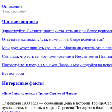
Оглавление
Частые вопросы
Здравствуйте. Скажите, пожалуйста, есть ли при Лавре церков
Ответьте нам, пожалуйста, можно ли в Лавре повенчаться?
Мой друг хочет принять крещение. Можно ли сделать это в ва
Слышала, что есть вечное поминовение и Неусыпаемая Псалтырь
Посоветуйте, к кому из монахов Лавры я могу подойти на испо
Все вопросы
Интересные факты
«Дело бывших монахов Троице-Сергиевой Лавры»
17 февраля 1938 года — особенный день в истории Троице-Серг
духовенства, монахинь и мирян Сергиево-Посадского благочин