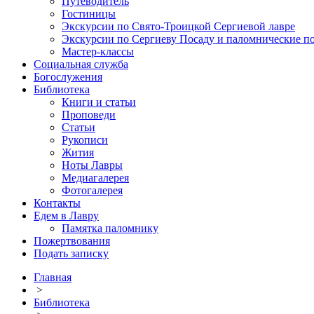
Путеводитель
Гостиницы
Экскурсии по Свято-Троицкой Сергиевой лавре
Экскурсии по Сергиеву Посаду и паломнические п
Мастер-классы
Социальная служба
Богослужения
Библиотека
Книги и статьи
Проповеди
Статьи
Рукописи
Жития
Ноты Лавры
Медиагалерея
Фотогалерея
Контакты
Едем в Лавру
Памятка паломнику
Пожертвования
Подать записку
Главная
>
Библиотека