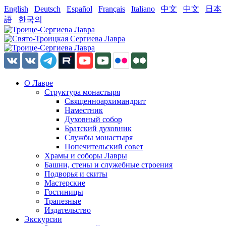
English
Deutsch
Español
Français
Italiano
中文
中文
日本
語
한국의
О Лавре
Структура монастыря
Священноархимандрит
Наместник
Духовный собор
Братский духовник
Службы монастыря
Попечительский совет
Храмы и соборы Лавры
Башни, стены и служебные строения
Подворья и скиты
Мастерские
Гостиницы
Трапезные
Издательство
Экскурсии