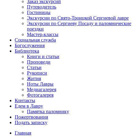
Заказ экскурсий
Путеводитель
Гостиницы
Экскурсии по Свято-Троицкой Сергиевой лавре
Экскурсии по Сергиеву Посаду и паломнические
поездки
Мастер-классы
Социальная служба
Богослужения
Библиотека
Книги и статьи
Проповеди
Статьи
Рукописи
Жития
Ноты Лавры
Медиагалерея
Фотогалерея
Контакты
Едем в Лавру
Памятка паломнику
Пожертвования
Подать записку
Главная