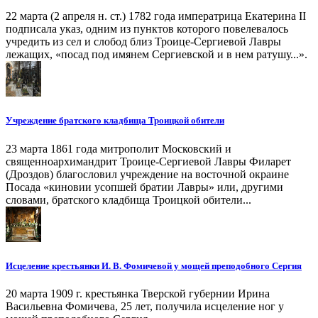
22 марта (2 апреля н. ст.) 1782 года императрица Екатерина II
подписала указ, одним из пунктов которого повелевалось
учредить из сел и слобод близ Троице-Сергиевой Лавры
лежащих, «посад под имянем Сергиевской и в нем ратушу...».
Учреждение братского кладбища Троицкой обители
23 марта 1861 года митрополит Московский и
священноархимандрит Троице-Сергиевой Лавры Филарет
(Дроздов) благословил учреждение на восточной окраине
Посада «киновии усопшей братии Лавры» или, другими
словами, братского кладбища Троицкой обители...
Исцеление крестьянки И. В. Фомичевой у мощей преподобного Сергия
20 марта 1909 г. крестьянка Тверской губернии Ирина
Васильевна Фомичева, 25 лет, получила исцеление ног у