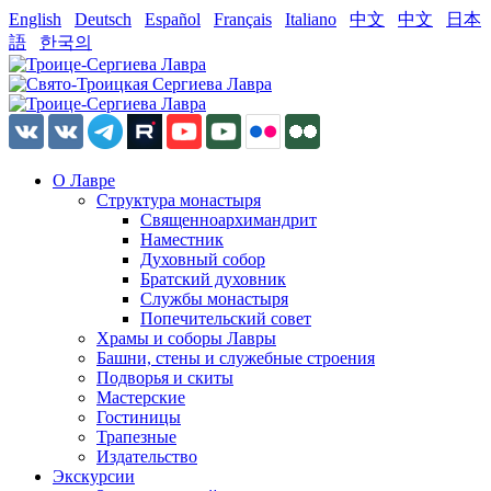
English
Deutsch
Español
Français
Italiano
中文
中文
日本
語
한국의
О Лавре
Структура монастыря
Священноархимандрит
Наместник
Духовный собор
Братский духовник
Службы монастыря
Попечительский совет
Храмы и соборы Лавры
Башни, стены и служебные строения
Подворья и скиты
Мастерские
Гостиницы
Трапезные
Издательство
Экскурсии