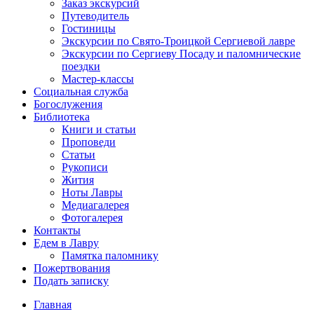
Заказ экскурсий
Путеводитель
Гостиницы
Экскурсии по Свято-Троицкой Сергиевой лавре
Экскурсии по Сергиеву Посаду и паломнические
поездки
Мастер-классы
Социальная служба
Богослужения
Библиотека
Книги и статьи
Проповеди
Статьи
Рукописи
Жития
Ноты Лавры
Медиагалерея
Фотогалерея
Контакты
Едем в Лавру
Памятка паломнику
Пожертвования
Подать записку
Главная