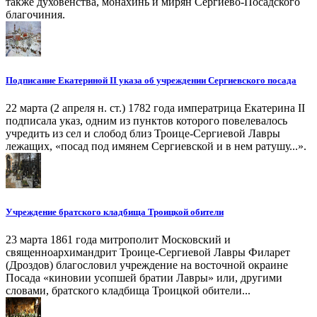
также духовенства, монахинь и мирян Сергиево-Посадского
благочиния.
Подписание Екатериной II указа об учреждении Сергиевского посада
22 марта (2 апреля н. ст.) 1782 года императрица Екатерина II
подписала указ, одним из пунктов которого повелевалось
учредить из сел и слобод близ Троице-Сергиевой Лавры
лежащих, «посад под имянем Сергиевской и в нем ратушу...».
Учреждение братского кладбища Троицкой обители
23 марта 1861 года митрополит Московский и
священноархимандрит Троице-Сергиевой Лавры Филарет
(Дроздов) благословил учреждение на восточной окраине
Посада «киновии усопшей братии Лавры» или, другими
словами, братского кладбища Троицкой обители...