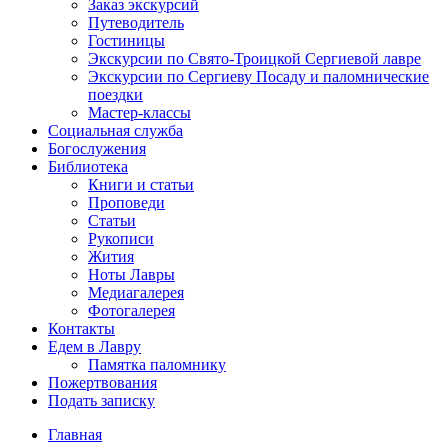
Заказ экскурсий
Путеводитель
Гостиницы
Экскурсии по Свято-Троицкой Сергиевой лавре
Экскурсии по Сергиеву Посаду и паломнические
поездки
Мастер-классы
Социальная служба
Богослужения
Библиотека
Книги и статьи
Проповеди
Статьи
Рукописи
Жития
Ноты Лавры
Медиагалерея
Фотогалерея
Контакты
Едем в Лавру
Памятка паломнику
Пожертвования
Подать записку
Главная