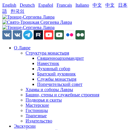
English
Deutsch
Español
Français
Italiano
中文
中文
日本
語
한국의
О Лавре
Структура монастыря
Священноархимандрит
Наместник
Духовный собор
Братский духовник
Службы монастыря
Попечительский совет
Храмы и соборы Лавры
Башни, стены и служебные строения
Подворья и скиты
Мастерские
Гостиницы
Трапезные
Издательство
Экскурсии